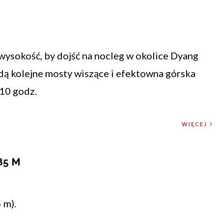
ysokość, by dojść na nocleg w okolice Dyang
ędą kolejne mosty wiszące i efektowna górska
-10 godz.
WIĘCEJ
85 M
 m).