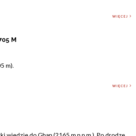
WIĘCEJ
705 M
5 m).
WIĘCEJ
ki wiedzie do Ghap (2165 m n.p.m.). Po drodze