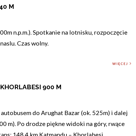
40 M
0m n.p.m.). Spotkanie na lotnisku, rozpoczęcie
aslu. Czas wolny.
WIĘCEJ
 KHORLABESI 900 M
autobusem do Arughat Bazar (ok. 525m) i dalej
00 m). Po drodze piękne widoki na góry, rwące
Dystans: 148,4 km Katmandu – Khorlabesi