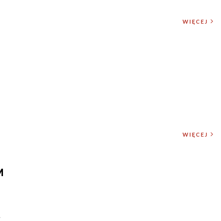
WIĘCEJ
WIĘCEJ
M
.