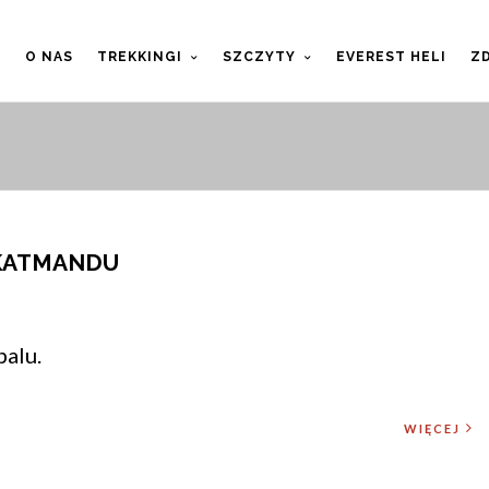
T
O NAS
TREKKINGI
SZCZYTY
EVEREST HELI
ZD
 KATMANDU
alu.
WIĘCEJ