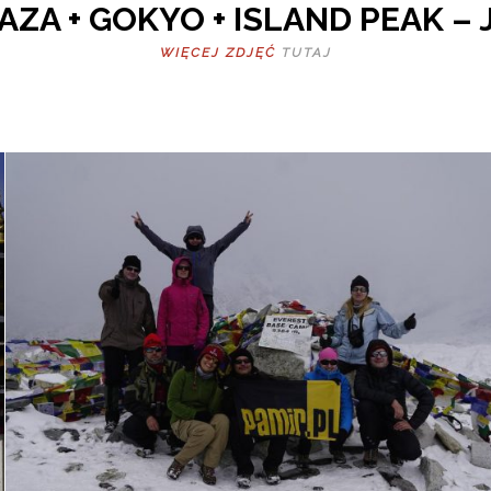
ZA + GOKYO + ISLAND PEAK – 
WIĘCEJ ZDJĘĆ
TUTAJ