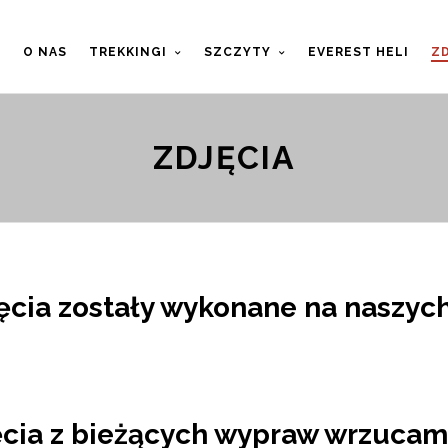
T
O NAS
TREKKINGI
SZCZYTY
EVEREST HELI
ZD
ZDJĘCIA
ęcia zostały wykonane na naszyc
ęcia z bieżących wypraw wrzucamy