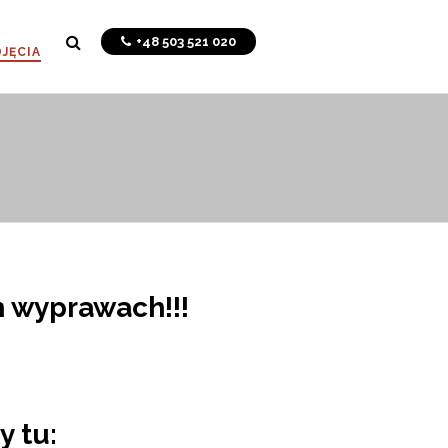
+48 503 521 020
JĘCIA
h wyprawach!!!
 tu: