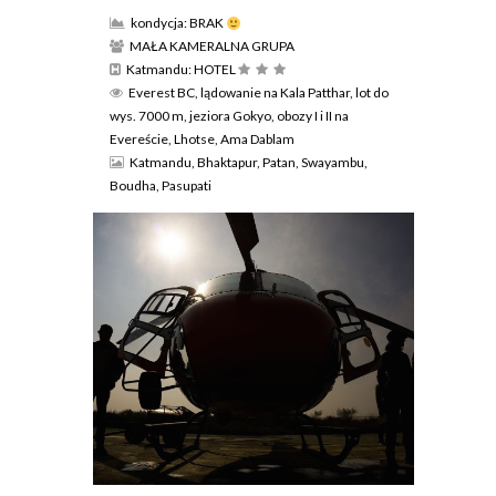
kondycja: BRAK
MAŁA KAMERALNA GRUPA
Katmandu: HOTEL
Everest BC, lądowanie na Kala Patthar, lot do
wys. 7000 m, jeziora Gokyo, obozy I i II na
Evereście, Lhotse, Ama Dablam
Katmandu, Bhaktapur, Patan, Swayambu,
Boudha, Pasupati