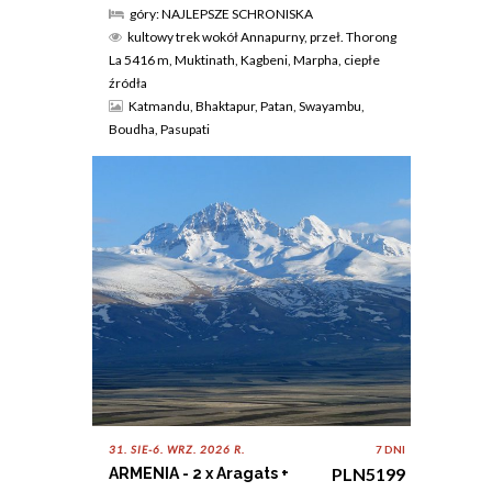
góry: NAJLEPSZE SCHRONISKA
kultowy trek wokół Annapurny, przeł. Thorong
La 5416 m, Muktinath, Kagbeni, Marpha, ciepłe
źródła
Katmandu, Bhaktapur, Patan, Swayambu,
Boudha, Pasupati
31. SIE-6. WRZ. 2026 R.
7 DNI
PLN5199
ARMENIA - 2 x Aragats +