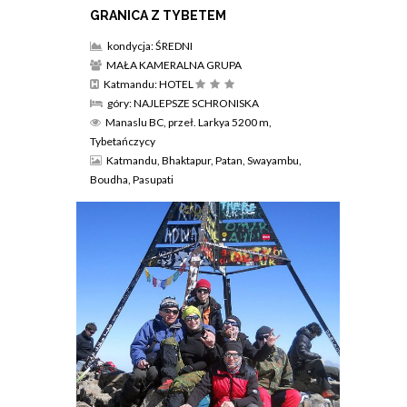
GRANICA Z TYBETEM
kondycja: ŚREDNI
MAŁA KAMERALNA GRUPA
Katmandu: HOTEL
góry: NAJLEPSZE SCHRONISKA
Manaslu BC, przeł. Larkya 5200 m,
Tybetańczycy
Katmandu, Bhaktapur, Patan, Swayambu,
Boudha, Pasupati