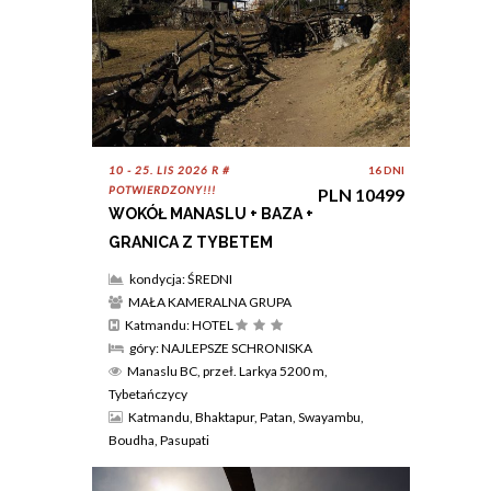
10 - 25. LIS 2026 R #
16 DNI
POTWIERDZONY!!!
PLN 10499
WOKÓŁ MANASLU + BAZA +
GRANICA Z TYBETEM
kondycja: ŚREDNI
MAŁA KAMERALNA GRUPA
Katmandu: HOTEL
góry: NAJLEPSZE SCHRONISKA
Manaslu BC, przeł. Larkya 5200 m,
Tybetańczycy
Katmandu, Bhaktapur, Patan, Swayambu,
Boudha, Pasupati