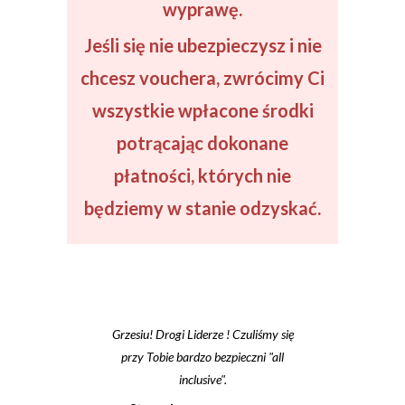
wyprawę.
Jeśli się
nie ubezpieczysz
i nie
chcesz vouchera, zwrócimy Ci
wszystkie wpłacone środki
potrącając dokonane
płatności
, których nie
będziemy w stanie odzyskać.
Gdyby nie fachowa opieka,
zaangażowanie i doświadczenie lidera,
na pewno nie dałbym rady wejść na
szczyt. Polecam zatem każdemu, kto