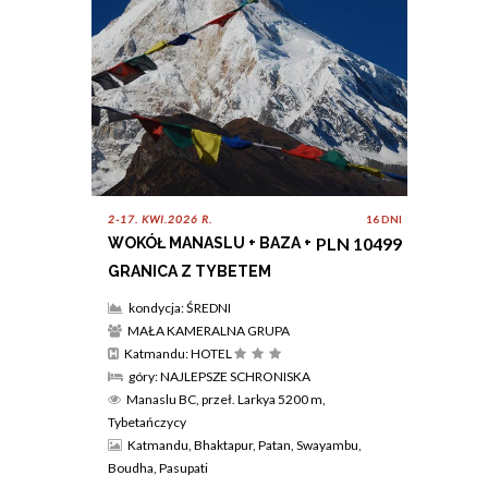
2-17. KWI.2026 R.
16 DNI
PLN 10499
WOKÓŁ MANASLU + BAZA +
GRANICA Z TYBETEM
kondycja: ŚREDNI
MAŁA KAMERALNA GRUPA
Katmandu: HOTEL
góry: NAJLEPSZE SCHRONISKA
Manaslu BC, przeł. Larkya 5200 m,
Tybetańczycy
Katmandu, Bhaktapur, Patan, Swayambu,
Boudha, Pasupati