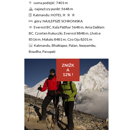
suma podejść: 7401 m
najwyższy punkt: 5648 m
Katmandu: HOTEL
góry: NAJLEPSZE SCHRONISKA
Everest BC, Kala Patthar 5648 m, Ama Dablam
BC, Czorten Kukuczki, Everest 8848 m, Lhotse
8516 m, Makalu 8481 m, Czo Oju 8201 m
Katmandu, Bhaktapur, Patan, Swayambu,
Boudha, Pasupati
ZNIŻK
A
12% !