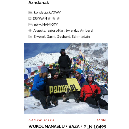
Azhdahak
kondycja: ŁATWY
ERYWAŃ
góry: NAMIOTY
Aragats, jezioro Kari, twierdza Amberd
Erywań, Garni, Geghard, Echmiadzin
3-18.KWI 2027 R.
16 DNI
PLN 10499
WOKÓŁ MANASLU + BAZA +