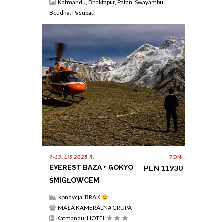
Katmandu, Bhaktapur, Patan, Swayambu,
Boudha, Pasupati
7-13. LIS 2025 R.
7 DNI
PLN 11930
EVEREST BAZA + GOKYO
ŚMIGŁOWCEM
kondycja: BRAK
MAŁA KAMERALNA GRUPA
Katmandu: HOTEL