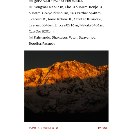
góry: NAJLEPSZE SCHRONISKA
Kongma La 5535 m, Cho La 5360 m, Renjo La
5360 m, Gokyo Ri 5360 m, Kala Patthar 5648 m,
Everest BC, Ama Dablam BC, Czorten Kukuczki,
Everest 8848 m, Lhotse 8516 m, Makalu 8481 m,
Czo Oju 8201 m
Katmandu, Bhaktapur, Patan, Swayambu,
Boudha, Pasupati
9-20. LIS 2026 R. #
12 DNI