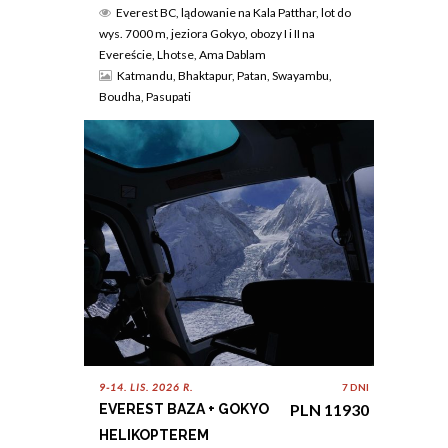
Everest BC, lądowanie na Kala Patthar, lot do
wys. 7000 m, jeziora Gokyo, obozy I i II na
Evereście, Lhotse, Ama Dablam
Katmandu, Bhaktapur, Patan, Swayambu,
Boudha, Pasupati
9-14. LIS. 2026 R.
7 DNI
PLN 11930
EVEREST BAZA + GOKYO
HELIKOPTEREM