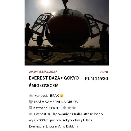
29.04-5.MAJ.2027
7 DNI
PLN 11930
EVEREST BAZA + GOKYO
ŚMIGŁOWCEM
kondycja: BRAK
MAŁA KAMERALNA GRUPA
Katmandu: HOTEL
Everest BC, lądowanie na Kala Patthar, lot do
wys. 7000 m, jeziora Gokyo, obozy I i II na
Evereście, Lhotse, Ama Dablam