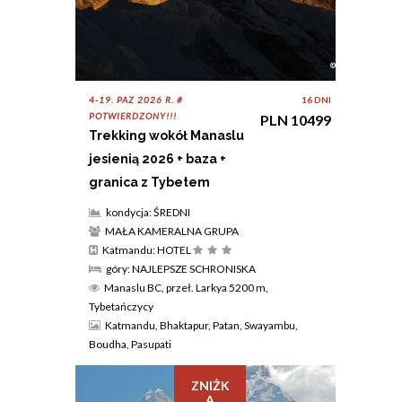
4-19. PAZ 2026 R. #
16 DNI
POTWIERDZONY!!!
PLN 10499
Trekking wokół Manaslu
jesienią 2026 + baza +
granica z Tybetem
kondycja: ŚREDNI
MAŁA KAMERALNA GRUPA
Katmandu: HOTEL
góry: NAJLEPSZE SCHRONISKA
Manaslu BC, przeł. Larkya 5200 m,
Tybetańczycy
Katmandu, Bhaktapur, Patan, Swayambu,
Boudha, Pasupati
ZNIŻK
A