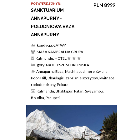
POTWIERDZONY!!!
PLN 8999
SANKTUARIUM
ANNAPURNY -
POŁUDNIOWA BAZA
ANNAPURNY
kondycja: ŁATWY
MAŁA KAMERALNA GRUPA
Katmandu: HOTEL
góry: NAJLEPSZE SCHRONISKA
Annapurna Baza, Machhapuchhere, świt na
Poon Hill, Dhaulagiri, zapalanie szczytów, kwitnące
rododendrony, Pokara
Katmandu, Bhaktapur, Patan, Swayambu,
Boudha, Pasupati