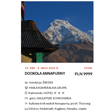
15. KWI - 3. MAJA 2026 R.
19 DNI
PLN 9999
DOOKOŁA ANNAPURNY
kondycja: ŚREDNI
MAŁA KAMERALNA GRUPA
Katmandu: HOTEL
góry: NAJLEPSZE SCHRONISKA
kultowy trek wokół Annapurny, przeł. Thorong
La 5416 m, Muktinath, Kagbeni, Marpha, ciepłe