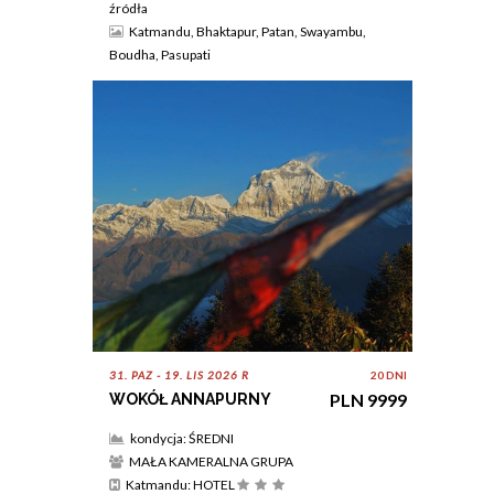
źródła
Katmandu, Bhaktapur, Patan, Swayambu,
Boudha, Pasupati
31. PAZ - 19. LIS 2026 R
20 DNI
PLN 9999
WOKÓŁ ANNAPURNY
kondycja: ŚREDNI
MAŁA KAMERALNA GRUPA
Katmandu: HOTEL