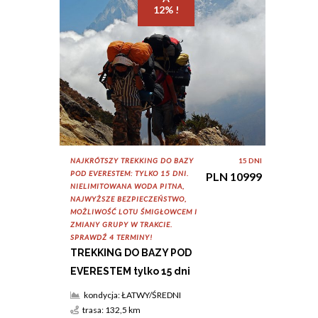
12% !
NAJKRÓTSZY TREKKING DO BAZY
15 DNI
POD EVERESTEM: TYLKO 15 DNI.
PLN 10999
NIELIMITOWANA WODA PITNA,
NAJWYŻSZE BEZPIECZEŃSTWO,
MOŻLIWOŚĆ LOTU ŚMIGŁOWCEM I
ZMIANY GRUPY W TRAKCIE.
SPRAWDŹ 4 TERMINY!
TREKKING DO BAZY POD
EVERESTEM tylko 15 dni
kondycja: ŁATWY/ŚREDNI
trasa: 132,5 km