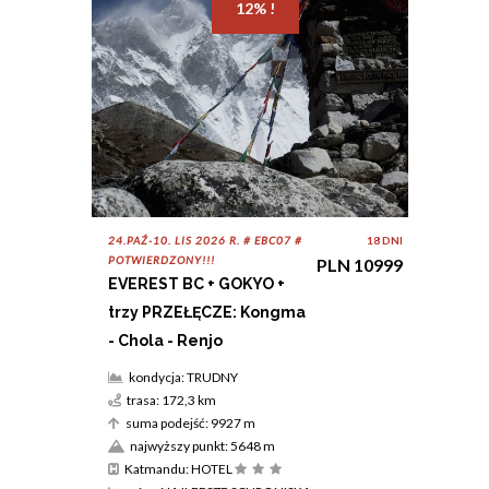
12% !
24.PAŹ-10. LIS 2026 R. # EBC07 #
18 DNI
POTWIERDZONY!!!
PLN 10999
EVEREST BC + GOKYO +
trzy PRZEŁĘCZE: Kongma
- Chola - Renjo
kondycja: TRUDNY
trasa: 172,3 km
suma podejść: 9927 m
najwyższy punkt: 5648 m
Katmandu: HOTEL