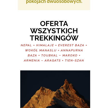
pokojach dwuosobowych.
OFERTA
WSZYSTKICH
TREKKINGÓW
NEPAL + HIMALAJE + EVEREST BAZA +
WOKÓŁ MANASLU + ANNAPURNA
BAZA + TOUBKAL – MAROKO +
ARMENIA – ARAGATS + TIEN-SZAN