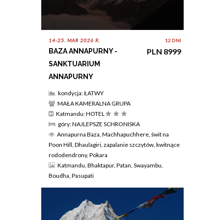
14-25. MAR 2026 R.
12 DNI
PLN 8999
BAZA ANNAPURNY -
SANKTUARIUM
ANNAPURNY
kondycja: ŁATWY
MAŁA KAMERALNA GRUPA
Katmandu: HOTEL
góry: NAJLEPSZE SCHRONISKA
Annapurna Baza, Machhapuchhere, świt na
Poon Hill, Dhaulagiri, zapalanie szczytów, kwitnące
rododendrony, Pokara
Katmandu, Bhaktapur, Patan, Swayambu,
Boudha, Pasupati