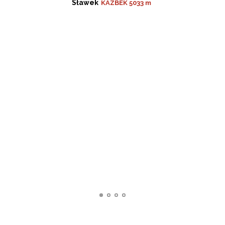
Sławek
KAZBEK 5033 m
podobnie jak ja, ma zamiar sprawdzić
siły w górach wysokich. Z PAMIRem to
się uda
Marcin
KAZBEK 5033 m
Monika Borodzicz
ELBRUS
Izabela i Grzegorz
Derda
Everest BC