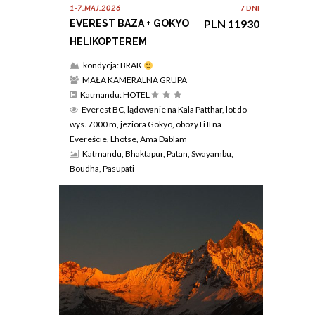
1-7.MAJ.2026
7 DNI
PLN 11930
EVEREST BAZA + GOKYO
HELIKOPTEREM
kondycja: BRAK
MAŁA KAMERALNA GRUPA
Katmandu: HOTEL
Everest BC, lądowanie na Kala Patthar, lot do
wys. 7000 m, jeziora Gokyo, obozy I i II na
Evereście, Lhotse, Ama Dablam
Katmandu, Bhaktapur, Patan, Swayambu,
Boudha, Pasupati