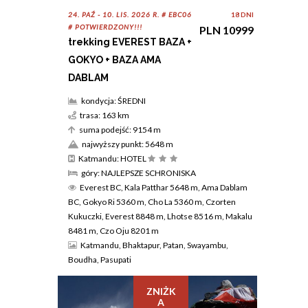
24. PAŹ - 10. LIS. 2026 R. # EBC06
18 DNI
# POTWIERDZONY!!!
PLN 10999
trekking EVEREST BAZA +
GOKYO + BAZA AMA
DABLAM
kondycja: ŚREDNI
trasa: 163 km
suma podejść: 9154 m
najwyższy punkt: 5648 m
Katmandu: HOTEL
góry: NAJLEPSZE SCHRONISKA
Everest BC, Kala Patthar 5648 m, Ama Dablam
BC, Gokyo Ri 5360 m, Cho La 5360 m, Czorten
Kukuczki, Everest 8848 m, Lhotse 8516 m, Makalu
8481 m, Czo Oju 8201 m
Katmandu, Bhaktapur, Patan, Swayambu,
Boudha, Pasupati
ZNIŻK
A