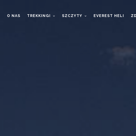
T
O NAS
TREKKINGI
SZCZYTY
EVEREST HELI
ZD