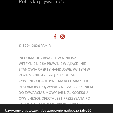
Polityka prywatności
© 1994-2026 PAMIR
INFORMACJE ZAWARTE W NINIEJSZEJ
WITRYNIE NIE SĄ PRAWNIE WIĄŻĄCE I NIE
STANOWIĄ OFERTY HANDLOWEJ (W TYM W
ROZUMIENIU ART. 66 § 1 KODEKSU
CYWILNEGO), A JEDYNIE MAJĄ CHARAKTER
REKLAMOWY. SĄ WYŁĄCZNIE ZAPROSZENIEM
DO ZAWARCIA UMOWY (ART. 71 KODEKSU
CYWILNEGO). OFERTA JEST PRZESYŁANA PO
ZGŁOSZENIU SIĘ NA WYPRAWĘ WRAZ Z
UMOWĄ.
Używamy ciasteczek, aby zapewnić najlepszą jakość