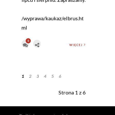
/wyprawa/kaukaz/elbrus.ht
ml
0
WIĘCEJ
1
2
3
4
5
6
Strona 1 z 6