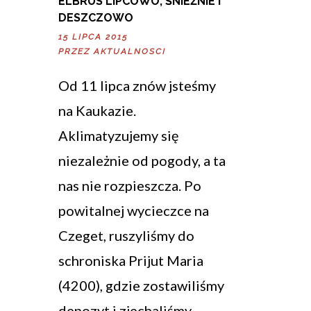
ELBRUS LIPCOWO, ŚNIEŻNIE I
DESZCZOWO
15 LIPCA 2015
PRZEZ
AKTUALNOSCI
Od 11 lipca znów jsteśmy
na Kaukazie.
Aklimatyzujemy się
niezależnie od pogody, a ta
nas nie rozpieszcza. Po
powitalnej wycieczce na
Czeget, ruszyliśmy do
schroniska Prijut Maria
(4200), gdzie zostawiliśmy
depozyt i zjechaliśmy