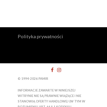
Polityka prywatności
© 1994-2026 PAMIR
INFORMACJE ZAWARTE W NINIEJSZEJ
WITRYNIE NIE SĄ PRAWNIE WIĄŻĄCE I NIE
STANOWIĄ OFERTY HANDLOWEJ (W TYM W
ROZUMIENIU ART. 66 § 1 KODEKSU