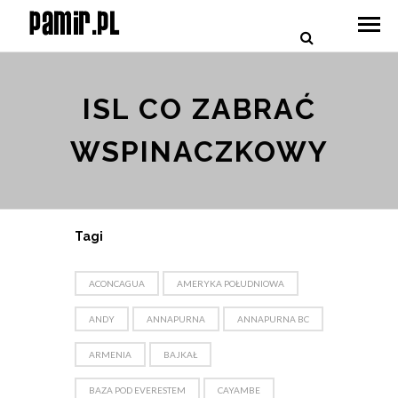
ISL CO ZABRAĆ
WSPINACZKOWY
Tagi
ACONCAGUA
AMERYKA POŁUDNIOWA
ANDY
ANNAPURNA
ANNAPURNA BC
ARMENIA
BAJKAŁ
BAZA POD EVERESTEM
CAYAMBE