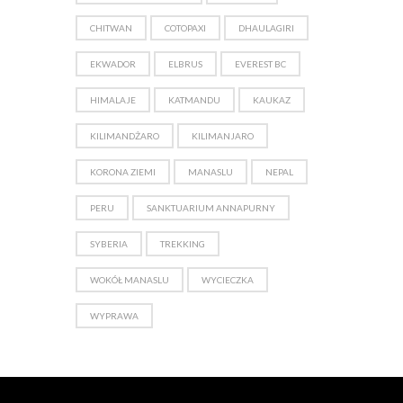
CHITWAN
COTOPAXI
DHAULAGIRI
EKWADOR
ELBRUS
EVEREST BC
HIMALAJE
KATMANDU
KAUKAZ
KILIMANDŻARO
KILIMANJARO
KORONA ZIEMI
MANASLU
NEPAL
PERU
SANKTUARIUM ANNAPURNY
SYBERIA
TREKKING
WOKÓŁ MANASLU
WYCIECZKA
WYPRAWA