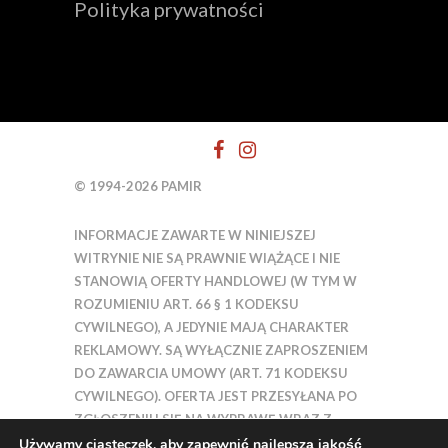
Polityka prywatności
© 1994-2026 PAMIR
INFORMACJE ZAWARTE W NINIEJSZEJ
WITRYNIE NIE SĄ PRAWNIE WIĄŻĄCE I NIE
STANOWIĄ OFERTY HANDLOWEJ (W TYM W
ROZUMIENIU ART. 66 § 1 KODEKSU
CYWILNEGO), A JEDYNIE MAJĄ CHARAKTER
REKLAMOWY. SĄ WYŁĄCZNIE ZAPROSZENIEM
DO ZAWARCIA UMOWY (ART. 71 KODEKSU
CYWILNEGO). OFERTA JEST PRZESYŁANA PO
ZGŁOSZENIU SIĘ NA WYPRAWĘ WRAZ Z
UMOWĄ.
Używamy ciasteczek, aby zapewnić najlepszą jakość