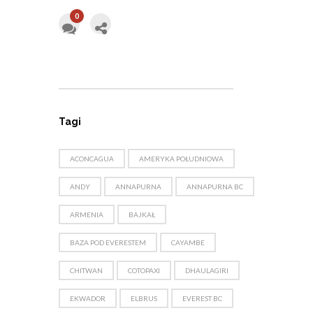
0
Tagi
ACONCAGUA
AMERYKA POŁUDNIOWA
ANDY
ANNAPURNA
ANNAPURNA BC
ARMENIA
BAJKAŁ
BAZA POD EVERESTEM
CAYAMBE
CHITWAN
COTOPAXI
DHAULAGIRI
EKWADOR
ELBRUS
EVEREST BC