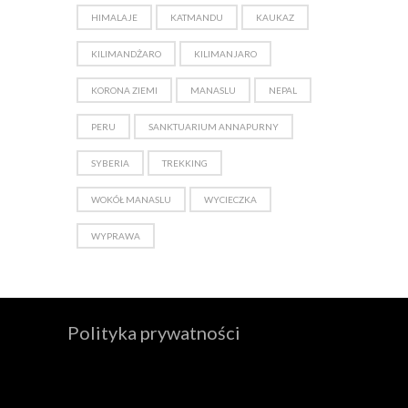
HIMALAJE
KATMANDU
KAUKAZ
KILIMANDŻARO
KILIMANJARO
KORONA ZIEMI
MANASLU
NEPAL
PERU
SANKTUARIUM ANNAPURNY
SYBERIA
TREKKING
WOKÓŁ MANASLU
WYCIECZKA
WYPRAWA
Polityka prywatności