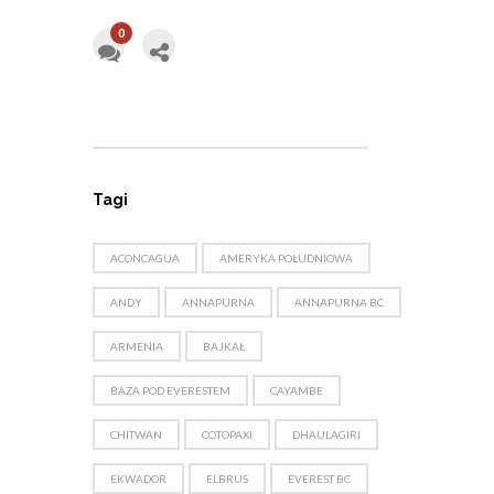
0
Tagi
ACONCAGUA
AMERYKA POŁUDNIOWA
ANDY
ANNAPURNA
ANNAPURNA BC
ARMENIA
BAJKAŁ
BAZA POD EVERESTEM
CAYAMBE
CHITWAN
COTOPAXI
DHAULAGIRI
EKWADOR
ELBRUS
EVEREST BC