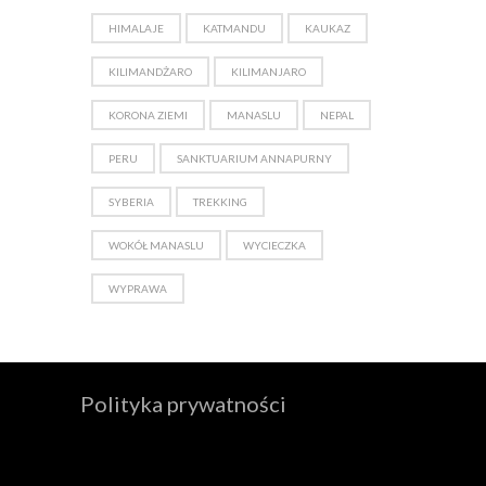
HIMALAJE
KATMANDU
KAUKAZ
KILIMANDŻARO
KILIMANJARO
KORONA ZIEMI
MANASLU
NEPAL
PERU
SANKTUARIUM ANNAPURNY
SYBERIA
TREKKING
WOKÓŁ MANASLU
WYCIECZKA
WYPRAWA
Polityka prywatności