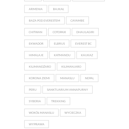
ARMENIA
BAJKAŁ
BAZA POD EVERESTEM
CAYAMBE
CHITWAN
COTOPAXI
DHAULAGIRI
EKWADOR
ELBRUS
EVEREST BC
HIMALAJE
KATMANDU
KAUKAZ
KILIMANDŻARO
KILIMANJARO
KORONA ZIEMI
MANASLU
NEPAL
PERU
SANKTUARIUM ANNAPURNY
SYBERIA
TREKKING
WOKÓŁ MANASLU
WYCIECZKA
WYPRAWA