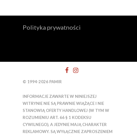
Polityka prywatności
© 1994-2026 PAMIR
INFORMACJE ZAWARTE W NINIEJSZEJ
WITRYNIE NIE SĄ PRAWNIE WIĄŻĄCE I NIE
STANOWIĄ OFERTY HANDLOWEJ (W TYM W
ROZUMIENIU ART. 66 § 1 KODEKSU
CYWILNEGO), A JEDYNIE MAJĄ CHARAKTER
REKLAMOWY. SĄ WYŁĄCZNIE ZAPROSZENIEM