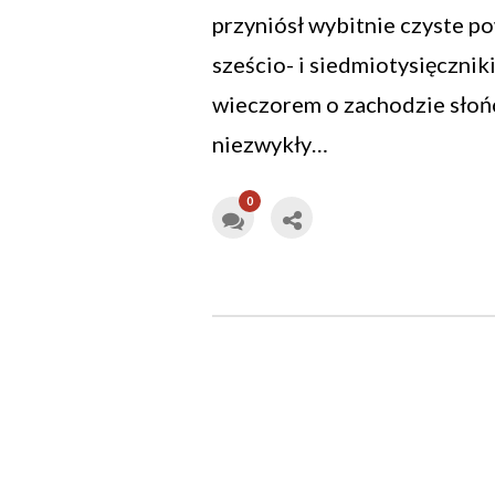
przyniósł wybitnie czyste po
sześcio- i siedmiotysięcznik
wieczorem o zachodzie słoń
niezwykły…
0