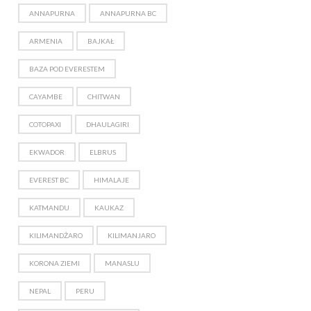
ANNAPURNA
ANNAPURNA BC
ARMENIA
BAJKAŁ
BAZA POD EVERESTEM
CAYAMBE
CHITWAN
COTOPAXI
DHAULAGIRI
EKWADOR
ELBRUS
EVEREST BC
HIMALAJE
KATMANDU
KAUKAZ
KILIMANDŻARO
KILIMANJARO
KORONA ZIEMI
MANASLU
NEPAL
PERU