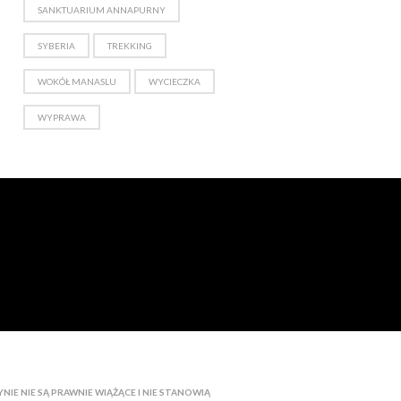
SANKTUARIUM ANNAPURNY
SYBERIA
TREKKING
WOKÓŁ MANASLU
WYCIECZKA
WYPRAWA
IE NIE SĄ PRAWNIE WIĄŻĄCE I NIE STANOWIĄ