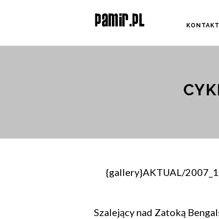
KONTAK
CYK
{gallery}AKTUAL/2007_11
Szalejący nad Zatoką Bengal