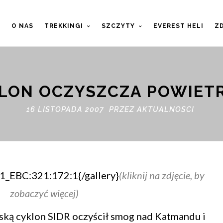
T
O NAS
TREKKINGI
SZCZYTY
EVEREST HELI
ZD
LON OCZYSZCZA POWIET
16 LISTOPADA 2007 PRZEZ
AKTUALNOSCI
_EBC:321:172:1{/gallery}
(kliknij na zdjęcie, by
zobaczyć więcej)
ską cyklon SIDR oczyścił smog nad Katmandu i