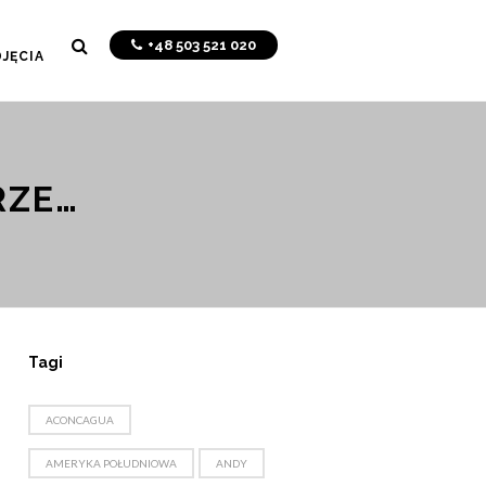
+48 503 521 020
JĘCIA
RZE…
Tagi
ACONCAGUA
AMERYKA POŁUDNIOWA
ANDY