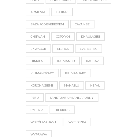
ARMENIA
BAJKAŁ
BAZA POD EVERESTEM
CAYAMBE
CHITWAN
COTOPAXI
DHAULAGIRI
EKWADOR
ELBRUS
EVEREST BC
HIMALAJE
KATMANDU
KAUKAZ
KILIMANDŻARO
KILIMANJARO
KORONA ZIEMI
MANASLU
NEPAL
PERU
SANKTUARIUM ANNAPURNY
SYBERIA
TREKKING
WOKÓŁ MANASLU
WYCIECZKA
WYPRAWA