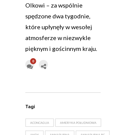
Olkowi – za wspólnie
spędzone dwa tygodnie,
które upłynęły w wesołej
atmosferze w niezwykle
pięknym i gościnnym kraju.
0
Tagi
ACONCAGUA
AMERYKA POŁUDNIOWA
ANDY
ANNAPURNA
ANNAPURNA BC