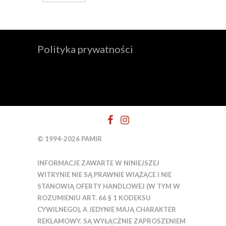
Polityka prywatności
© 1994-2026 PAMIR
INFORMACJE ZAWARTE W NINIEJSZEJ
WITRYNIE NIE SĄ PRAWNIE WIĄŻĄCE I NIE
STANOWIĄ OFERTY HANDLOWEJ (W TYM W
ROZUMIENIU ART. 66 § 1 KODEKSU
CYWILNEGO), A JEDYNIE MAJĄ CHARAKTER
REKLAMOWY. SĄ WYŁĄCZNIE ZAPROSZENIEM