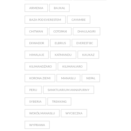
ARMENIA
BAJKAŁ
BAZA POD EVERESTEM
CAYAMBE
CHITWAN
COTOPAXI
DHAULAGIRI
EKWADOR
ELBRUS
EVEREST BC
HIMALAJE
KATMANDU
KAUKAZ
KILIMANDŻARO
KILIMANJARO
KORONA ZIEMI
MANASLU
NEPAL
PERU
SANKTUARIUM ANNAPURNY
SYBERIA
TREKKING
WOKÓŁ MANASLU
WYCIECZKA
WYPRAWA