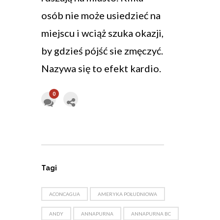
osób nie może usiedzieć na
miejscu i wciąż szuka okazji,
by gdzieś pójść sie zmęczyć.
Nazywa się to efekt kardio.
0
Tagi
ACONCAGUA
AMERYKA POŁUDNIOWA
ANDY
ANNAPURNA
ANNAPURNA BC