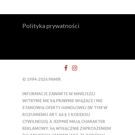
Polityka prywatności
© 1994-2026 PAMIR
INFORMACJE ZAWARTE W NINIEJSZEJ
WITRYNIE NIE SĄ PRAWNIE WIĄŻĄCE I NIE
STANOWIĄ OFERTY HANDLOWEJ (W TYM W
ROZUMIENIU ART. 66 § 1 KODEKSU
CYWILNEGO), A JEDYNIE MAJĄ CHARAKTER
REKLAMOWY. SĄ WYŁĄCZNIE ZAPROSZENIEM