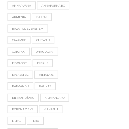
ANNAPURNA
ANNAPURNA BC
ARMENIA
BAJKAŁ
BAZA POD EVERESTEM
CAYAMBE
CHITWAN
COTOPAXI
DHAULAGIRI
EKWADOR
ELBRUS
EVEREST BC
HIMALAJE
KATMANDU
KAUKAZ
KILIMANDŻARO
KILIMANJARO
KORONA ZIEMI
MANASLU
NEPAL
PERU