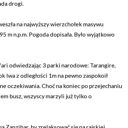
ada drogi.
i weszła na najwyższy wierzchołek masywu
95 m n.p.m. Pogoda dopisała. Było wyjątkowo
afari odwiedzając 3 parki narodowe: Tarangire,
k lwa z odległości 1m na pewno zaspokoił
ne oczekiwania. Choć na koniec po przejechaniu
em busz, wszyscy marzyli już tylko o
a Zanzibar, by zrelaksować się na rajskiej