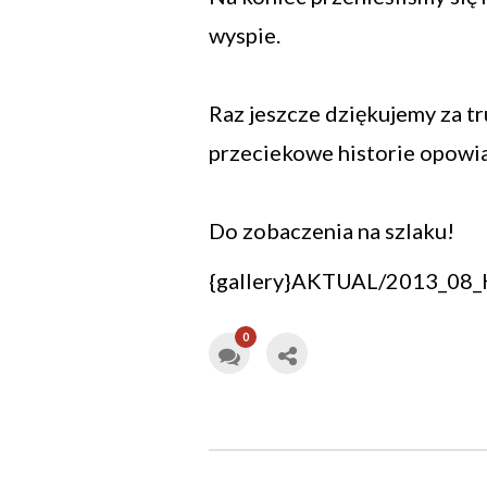
wyspie.
Raz jeszcze dziękujemy za t
przeciekowe historie opowi
Do zobaczenia na szlaku!
{gallery}AKTUAL/2013_08_KI
0