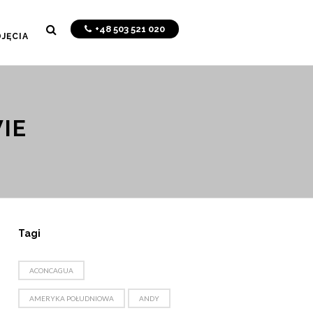
+48 503 521 020
JĘCIA
IE
Tagi
ACONCAGUA
AMERYKA POŁUDNIOWA
ANDY