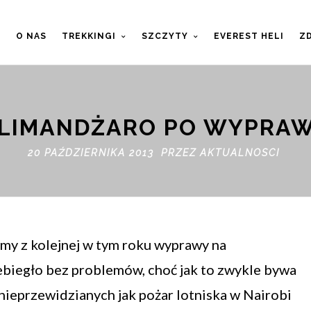
T
O NAS
TREKKINGI
SZCZYTY
EVEREST HELI
ZD
ILIMANDŻARO PO WYPRAW
20 PAŹDZIERNIKA 2013 PRZEZ
AKTUALNOSCI
my z kolejnej w tym roku wyprawy na
ebiegło bez problemów, choć jak to zwykle bywa
i nieprzewidzianych jak pożar lotniska w Nairobi