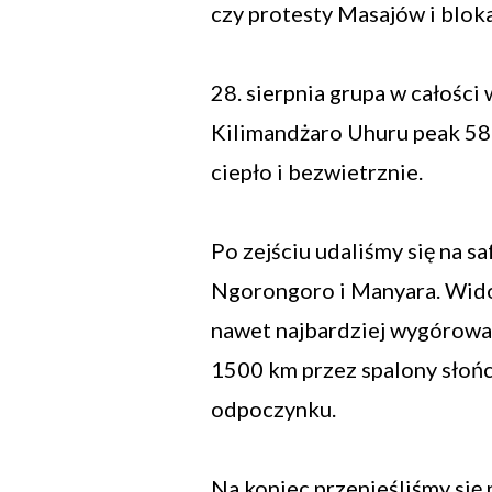
czy protesty Masajów i blok
28. sierpnia grupa w całośc
Kilimandżaro Uhuru peak 58
ciepło i bezwietrznie.
Po zejściu udaliśmy się na s
Ngorongoro i Manyara. Wido
nawet najbardziej wygórowa
1500 km przez spalony słońc
odpoczynku.
Na koniec przenieśliśmy się n