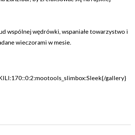
rud wspólnej wędrówki, wspaniałe towarzystwo i
adane wieczorami w mesie.
LI:170::0:2:mootools_slimbox:Sleek{/gallery}