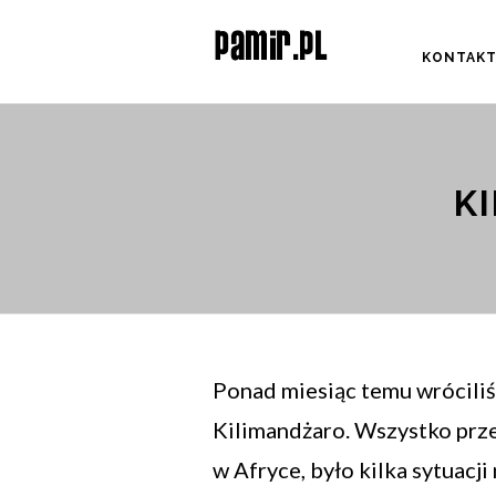
KONTAK
K
Ponad miesiąc temu wróciliś
Kilimandżaro. Wszystko prz
w Afryce, było kilka sytuacj