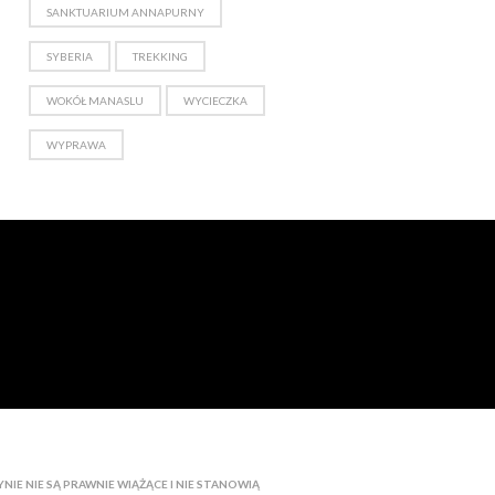
SANKTUARIUM ANNAPURNY
SYBERIA
TREKKING
WOKÓŁ MANASLU
WYCIECZKA
WYPRAWA
IE NIE SĄ PRAWNIE WIĄŻĄCE I NIE STANOWIĄ