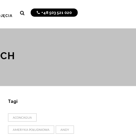
+48 503 521 020
JĘCIA
ICH
Tagi
ACONCAGUA
AMERYKA POŁUDNIOWA
ANDY