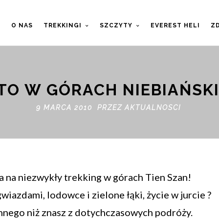
T
O NAS
TREKKINGI
SZCZYTY
EVEREST HELI
ZD
TO W GÓRACH NIEBIAŃSK
9 MARCA 2010 PRZEZ
AKTUALNOSCI
 na niezwykły trekking w górach Tien Szan!
iazdami, lodowce i zielone łąki, życie w jurcie ?
innego niż znasz z dotychczasowych podróży.