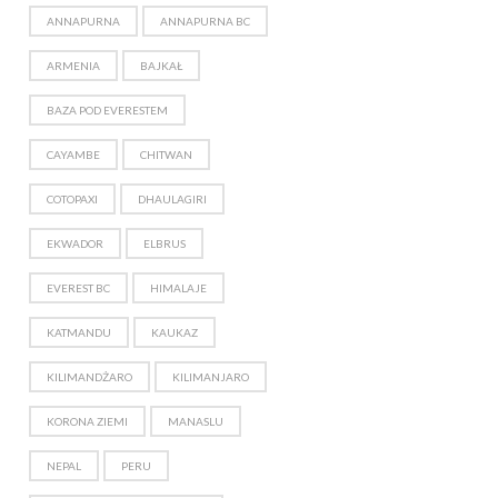
ANNAPURNA
ANNAPURNA BC
ARMENIA
BAJKAŁ
BAZA POD EVERESTEM
CAYAMBE
CHITWAN
COTOPAXI
DHAULAGIRI
EKWADOR
ELBRUS
EVEREST BC
HIMALAJE
KATMANDU
KAUKAZ
KILIMANDŻARO
KILIMANJARO
KORONA ZIEMI
MANASLU
NEPAL
PERU