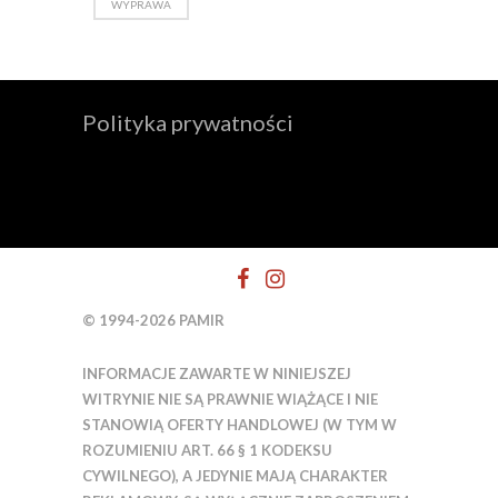
WYPRAWA
Polityka prywatności
© 1994-2026 PAMIR
INFORMACJE ZAWARTE W NINIEJSZEJ
WITRYNIE NIE SĄ PRAWNIE WIĄŻĄCE I NIE
STANOWIĄ OFERTY HANDLOWEJ (W TYM W
ROZUMIENIU ART. 66 § 1 KODEKSU
CYWILNEGO), A JEDYNIE MAJĄ CHARAKTER