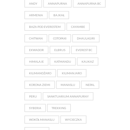
ANDY
ANNAPURNA
ANNAPURNA BC
ARMENIA
BAJKAŁ
BAZA POD EVERESTEM
CAYAMBE
CHITWAN
COTOPAXI
DHAULAGIRI
EKWADOR
ELBRUS
EVEREST BC
HIMALAJE
KATMANDU
KAUKAZ
KILIMANDŻARO
KILIMANJARO
KORONA ZIEMI
MANASLU
NEPAL
PERU
SANKTUARIUM ANNAPURNY
SYBERIA
TREKKING
WOKÓŁ MANASLU
WYCIECZKA