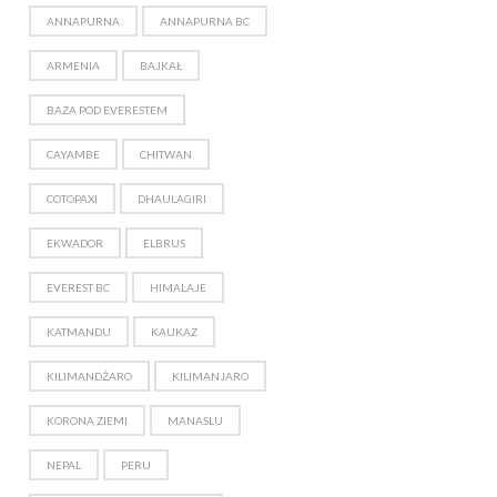
ANNAPURNA
ANNAPURNA BC
ARMENIA
BAJKAŁ
BAZA POD EVERESTEM
CAYAMBE
CHITWAN
COTOPAXI
DHAULAGIRI
EKWADOR
ELBRUS
EVEREST BC
HIMALAJE
KATMANDU
KAUKAZ
KILIMANDŻARO
KILIMANJARO
KORONA ZIEMI
MANASLU
NEPAL
PERU