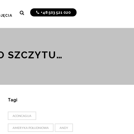
+48 503 521 020
JĘCIA
DO SZCZYTU…
Tagi
ACONCAGUA
AMERYKA POŁUDNIOWA
ANDY