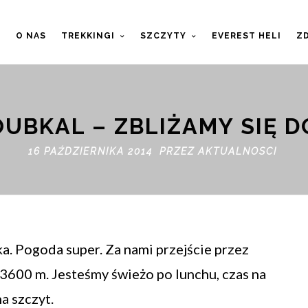
T
O NAS
TREKKINGI
SZCZYTY
EVEREST HELI
ZD
UBKAL – ZBLIŻAMY SIĘ 
16 PAŹDZIERNIKA 2014 PRZEZ
AKTUALNOSCI
a. Pogoda super. Za nami przejście przez
 3600 m. Jesteśmy świeżo po lunchu, czas na
a szczyt.