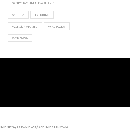
SANKTUARIUM ANNAPURNY
SYBERIA
TREKKING
WOKÓŁ MANASLU
WYCIECZKA
WYPRAWA
IE NIE SĄ PRAWNIE WIĄŻĄCE I NIE STANOWIĄ