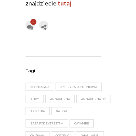
znajdziecie
tutaj
.
0
Tagi
ACONCAGUA
AMERYKA POŁUDNIOWA
ANDY
ANNAPURNA
ANNAPURNA BC
ARMENIA
BAJKAŁ
BAZA POD EVERESTEM
CAYAMBE
CHITWAN
COTOPAXI
DHAULAGIRI