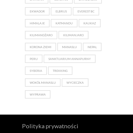
EKWADOR
ELBRUS
EVEREST BC
HIMALAJE
KATMANDU
KAUKAZ
KILIMANDŻARO
KILIMANJARO
KORONA ZIEMI
MANASLU
NEPAL
PERU
SANKTUARIUM ANNAPURNY
SYBERIA
TREKKING
WOKÓŁ MANASLU
WYCIECZKA
WYPRAWA
Polityka prywatności