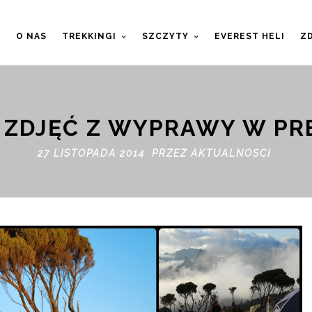
T
O NAS
TREKKINGI
SZCZYTY
EVEREST HELI
ZD
 ZDJĘĆ Z WYPRAWY W PR
27 LISTOPADA 2014 PRZEZ
AKTUALNOSCI