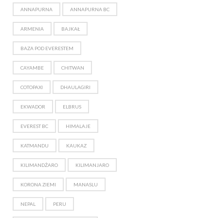
ANNAPURNA
ANNAPURNA BC
ARMENIA
BAJKAŁ
BAZA POD EVERESTEM
CAYAMBE
CHITWAN
COTOPAXI
DHAULAGIRI
EKWADOR
ELBRUS
EVEREST BC
HIMALAJE
KATMANDU
KAUKAZ
KILIMANDŻARO
KILIMANJARO
KORONA ZIEMI
MANASLU
NEPAL
PERU