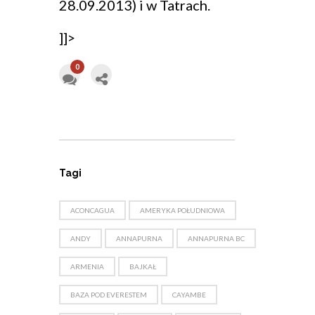
28.09.2013) i w Tatrach.
]]>
0
Tagi
ACONCAGUA
AMERYKA POŁUDNIOWA
ANDY
ANNAPURNA
ANNAPURNA BC
ARMENIA
BAJKAŁ
BAZA POD EVERESTEM
CAYAMBE