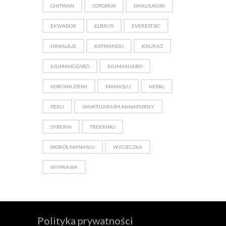
CHITWAN
COTOPAXI
DHAULAGIRI
EKWADOR
ELBRUS
EVEREST BC
HIMALAJE
KATMANDU
KAUKAZ
KILIMANDŻARO
KILIMANJARO
KORONA ZIEMI
MANASLU
NEPAL
PERU
SANKTUARIUM ANNAPURNY
SYBERIA
TREKKING
WOKÓŁ MANASLU
WYCIECZKA
WYPRAWA
Polityka prywatności