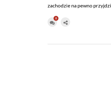
zachodzie na pewno przyjdz
0