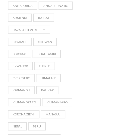
ANNAPURNA
ANNAPURNA BC
ARMENIA
BAJKAŁ
BAZA POD EVERESTEM
CAYAMBE
CHITWAN
COTOPAXI
DHAULAGIRI
EKWADOR
ELBRUS
EVEREST BC
HIMALAJE
KATMANDU
KAUKAZ
KILIMANDŻARO
KILIMANJARO
KORONA ZIEMI
MANASLU
NEPAL
PERU