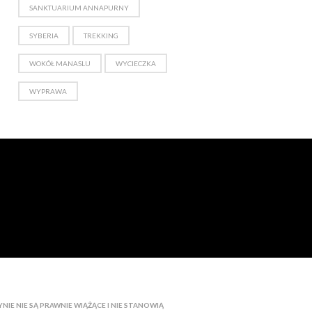
SANKTUARIUM ANNAPURNY
SYBERIA
TREKKING
WOKÓŁ MANASLU
WYCIECZKA
WYPRAWA
IE NIE SĄ PRAWNIE WIĄŻĄCE I NIE STANOWIĄ