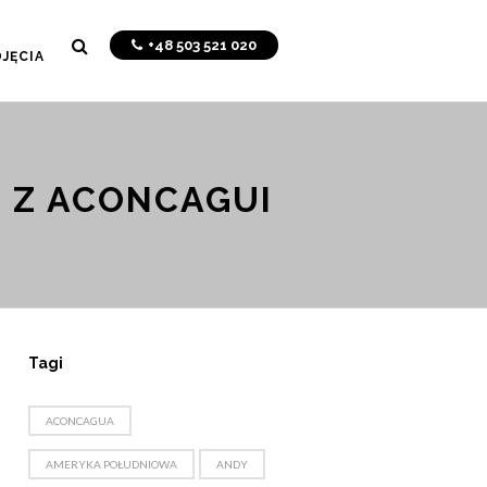
+48 503 521 020
JĘCIA
I Z ACONCAGUI
Tagi
ACONCAGUA
AMERYKA POŁUDNIOWA
ANDY