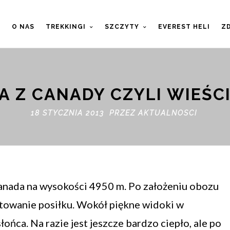
T
O NAS
TREKKINGI
SZCZYTY
EVEREST HELI
ZD
 Z CANADY CZYLI WIEŚC
18 STYCZNIA 2013 PRZEZ
AKTUALNOSCI
anada na wysokości 4950 m. Po założeniu obozu
towanie posiłku. Wokół piękne widoki w
ńca. Na razie jest jeszcze bardzo ciepło, ale po