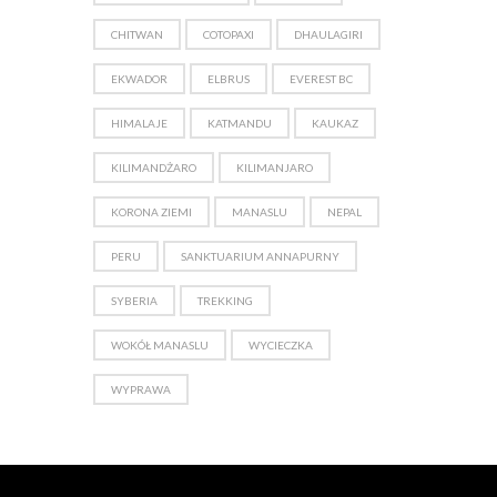
CHITWAN
COTOPAXI
DHAULAGIRI
EKWADOR
ELBRUS
EVEREST BC
HIMALAJE
KATMANDU
KAUKAZ
KILIMANDŻARO
KILIMANJARO
KORONA ZIEMI
MANASLU
NEPAL
PERU
SANKTUARIUM ANNAPURNY
SYBERIA
TREKKING
WOKÓŁ MANASLU
WYCIECZKA
WYPRAWA