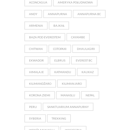
ACONCAGUA
AMERYKA POŁUDNIOWA
ANDY
ANNAPURNA
ANNAPURNA BC
ARMENIA
BAJKAŁ
BAZA POD EVERESTEM
CAYAMBE
CHITWAN
COTOPAXI
DHAULAGIRI
EKWADOR
ELBRUS
EVEREST BC
HIMALAJE
KATMANDU
KAUKAZ
KILIMANDŻARO
KILIMANJARO
KORONA ZIEMI
MANASLU
NEPAL
PERU
SANKTUARIUM ANNAPURNY
SYBERIA
TREKKING