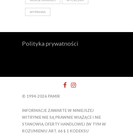
WOKÓŁ MANASLU
WYCIECZKA
WYPRAWA
Polityka prywatności
© 1994-2026 PAMIR
INFORMACJE ZAWARTE W NINIEJSZEJ
WITRYNIE NIE SĄ PRAWNIE WIĄŻĄCE I NIE
STANOWIĄ OFERTY HANDLOWEJ (W TYM W
ROZUMIENIU ART. 66 § 1 KODEKSU