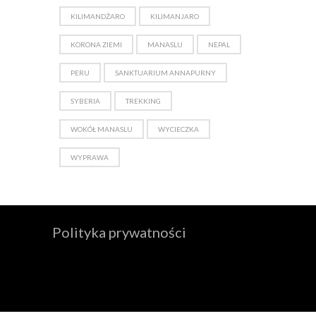
KILIMANDŻARO
KILIMANJARO
KORONA ZIEMI
MANASLU
NEPAL
PERU
SANKTUARIUM ANNAPURNY
SYBERIA
TREKKING
WOKÓŁ MANASLU
WYCIECZKA
WYPRAWA
Polityka prywatności