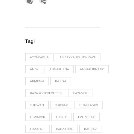
Tagi
ACONCAGUA
AMERYKA POŁUDNIOWA
ANDY
ANNAPURNA
ANNAPURNA BC
ARMENIA
BAJKAŁ
BAZA POD EVERESTEM
CAYAMBE
CHITWAN
COTOPAXI
DHAULAGIRI
EKWADOR
ELBRUS
EVEREST BC
HIMALAJE
KATMANDU
KAUKAZ