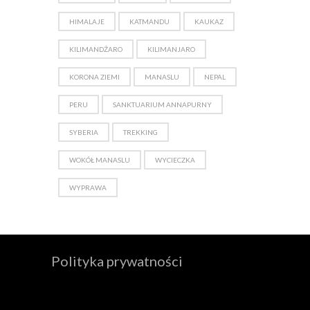
HIMALAJE
KATMANDU
KAUKAZ
KILIMANDŻARO
KILIMANJARO
KORONA ZIEMI
MANASLU
NEPAL
PERU
SANKTUARIUM ANNAPURNY
SYBERIA
TREKKING
WOKÓŁ MANASLU
WYCIECZKA
WYPRAWA
Polityka prywatności