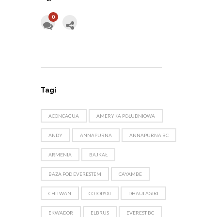
0
Tagi
ACONCAGUA
AMERYKA POŁUDNIOWA
ANDY
ANNAPURNA
ANNAPURNA BC
ARMENIA
BAJKAŁ
BAZA POD EVERESTEM
CAYAMBE
CHITWAN
COTOPAXI
DHAULAGIRI
EKWADOR
ELBRUS
EVEREST BC