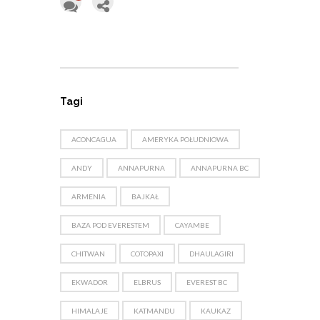
Tagi
ACONCAGUA
AMERYKA POŁUDNIOWA
ANDY
ANNAPURNA
ANNAPURNA BC
ARMENIA
BAJKAŁ
BAZA POD EVERESTEM
CAYAMBE
CHITWAN
COTOPAXI
DHAULAGIRI
EKWADOR
ELBRUS
EVEREST BC
HIMALAJE
KATMANDU
KAUKAZ