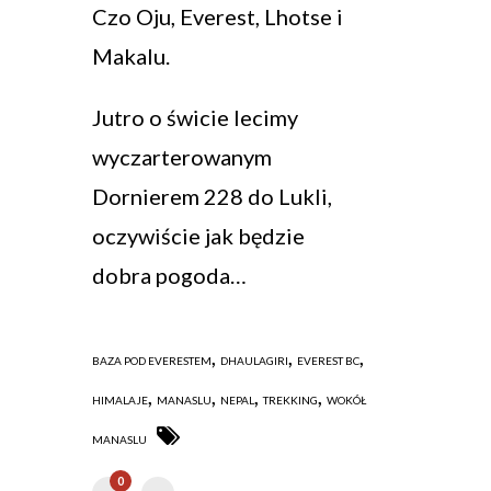
Czo Oju, Everest, Lhotse i
Makalu.
Jutro o świcie lecimy
wyczarterowanym
Dornierem 228 do Lukli,
oczywiście jak będzie
dobra pogoda…
,
,
,
BAZA POD EVERESTEM
DHAULAGIRI
EVEREST BC
,
,
,
,
HIMALAJE
MANASLU
NEPAL
TREKKING
WOKÓŁ
MANASLU
0