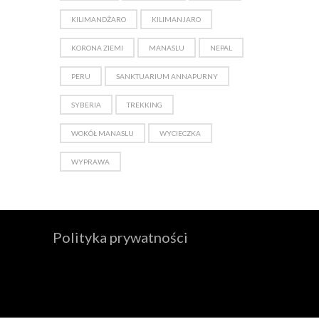
KILIMANDŻARO
KILIMANJARO
KORONA ZIEMI
MANASLU
NEPAL
PERU
SANKTUARIUM ANNAPURNY
SYBERIA
TREKKING
WOKÓŁ MANASLU
WYCIECZKA
WYPRAWA
Polityka prywatności