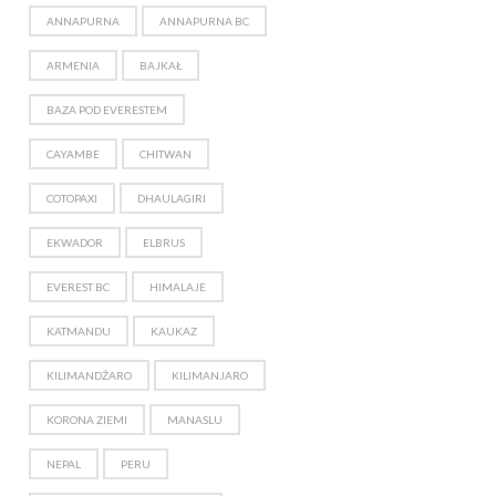
ANNAPURNA
ANNAPURNA BC
ARMENIA
BAJKAŁ
BAZA POD EVERESTEM
CAYAMBE
CHITWAN
COTOPAXI
DHAULAGIRI
EKWADOR
ELBRUS
EVEREST BC
HIMALAJE
KATMANDU
KAUKAZ
KILIMANDŻARO
KILIMANJARO
KORONA ZIEMI
MANASLU
NEPAL
PERU