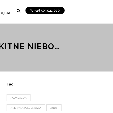
+48 503 521 020
JĘCIA
ĘKITNE NIEBO…
Tagi
ACONCAGUA
AMERYKA POŁUDNIOWA
ANDY