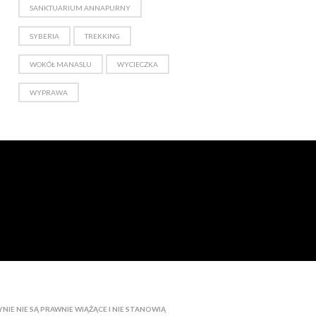
SANKTUARIUM ANNAPURNY
SYBERIA
TREKKING
WOKÓŁ MANASLU
WYCIECZKA
WYPRAWA
IE NIE SĄ PRAWNIE WIĄŻĄCE I NIE STANOWIĄ