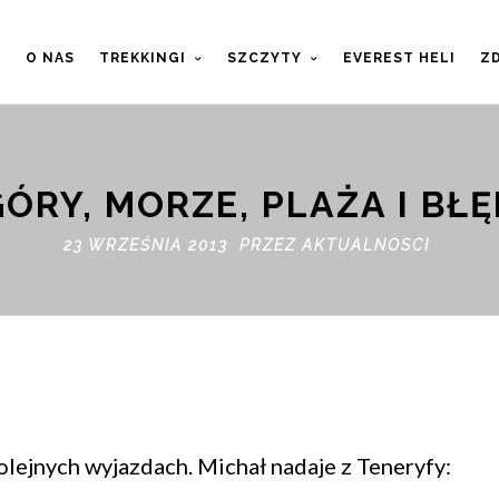
T
O NAS
TREKKINGI
SZCZYTY
EVEREST HELI
ZD
ÓRY, MORZE, PLAŻA I BŁ
23 WRZEŚNIA 2013 PRZEZ
AKTUALNOSCI
lejnych wyjazdach. Michał nadaje z Teneryfy: