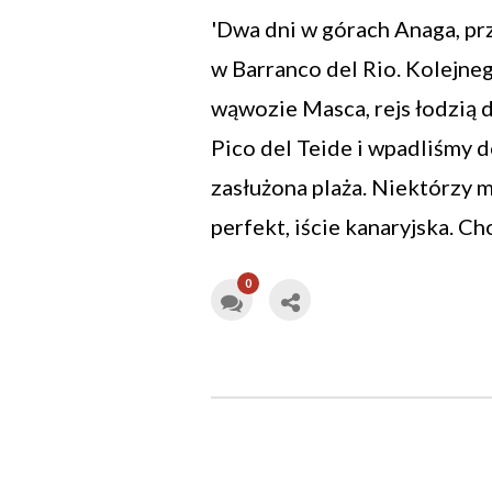
'Dwa dni w górach Anaga, pr
w Barranco del Rio. Kolejne
wąwozie Masca, rejs łodzią d
Pico del Teide i wpadliśmy d
zasłużona plaża. Niektórzy 
perfekt, iście kanaryjska. C
0