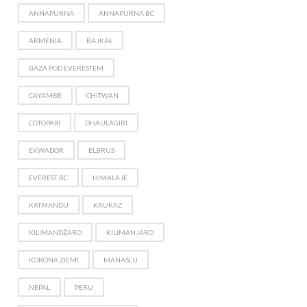
ANNAPURNA
ANNAPURNA BC
ARMENIA
BAJKAŁ
BAZA POD EVERESTEM
CAYAMBE
CHITWAN
COTOPAXI
DHAULAGIRI
EKWADOR
ELBRUS
EVEREST BC
HIMALAJE
KATMANDU
KAUKAZ
KILIMANDŻARO
KILIMANJARO
KORONA ZIEMI
MANASLU
NEPAL
PERU