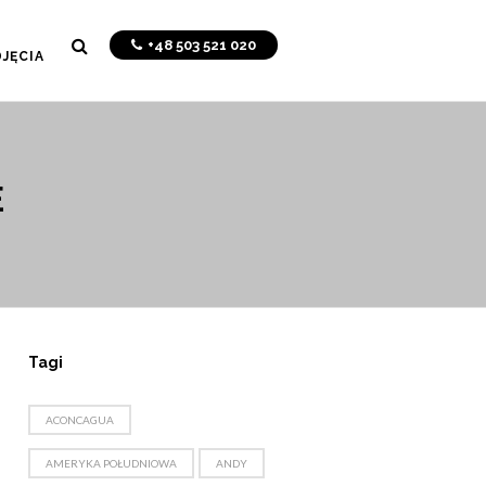
+48 503 521 020
JĘCIA
E
Tagi
ACONCAGUA
AMERYKA POŁUDNIOWA
ANDY