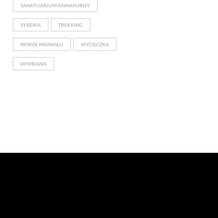
SANKTUARIUM ANNAPURNY
SYBERIA
TREKKING
WOKÓŁ MANASLU
WYCIECZKA
WYPRAWA