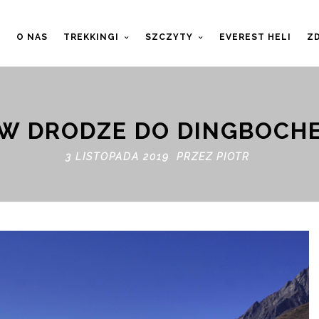
T
O NAS
TREKKINGI
SZCZYTY
EVEREST HELI
ZD
W DRODZE DO DINGBOCH
3 LISTOPADA 2019 PRZEZ
PIOTR