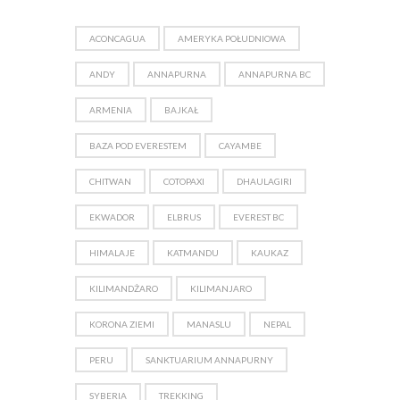
ACONCAGUA
AMERYKA POŁUDNIOWA
ANDY
ANNAPURNA
ANNAPURNA BC
ARMENIA
BAJKAŁ
BAZA POD EVERESTEM
CAYAMBE
CHITWAN
COTOPAXI
DHAULAGIRI
EKWADOR
ELBRUS
EVEREST BC
HIMALAJE
KATMANDU
KAUKAZ
KILIMANDŻARO
KILIMANJARO
KORONA ZIEMI
MANASLU
NEPAL
PERU
SANKTUARIUM ANNAPURNY
SYBERIA
TREKKING