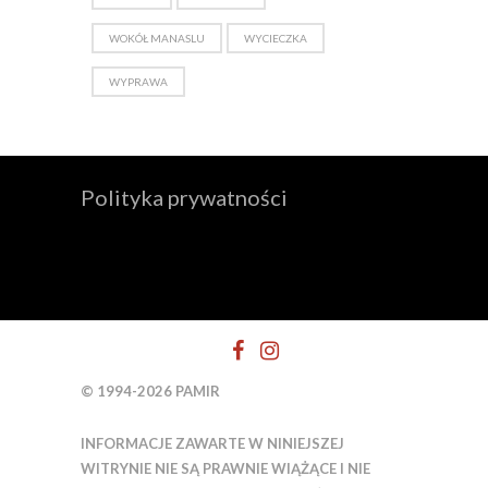
WOKÓŁ MANASLU
WYCIECZKA
WYPRAWA
Polityka prywatności
© 1994-2026 PAMIR
INFORMACJE ZAWARTE W NINIEJSZEJ
WITRYNIE NIE SĄ PRAWNIE WIĄŻĄCE I NIE