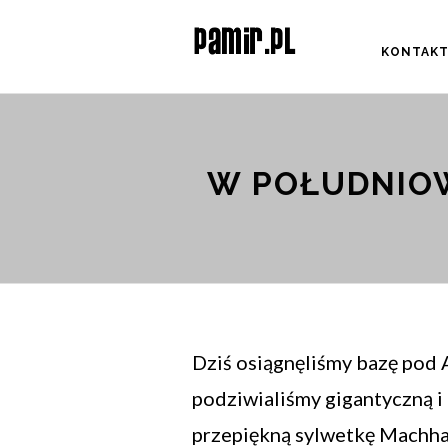
KONTAK
W POŁUDNIOW
Dziś osiągnęliśmy bazę pod
podziwialiśmy gigantyczną i
przepiękną sylwetkę Machh