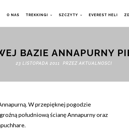
T
O NAS
TREKKINGI
SZCZYTY
EVEREST HELI
ZD
EJ BAZIE ANNAPURNY P
23 LISTOPADA 2011 PRZEZ
AKTUALNOSCI
 Annapurną. W przepięknej pogodzie
 groźną południową ścianę Annapurny oraz
apuchhare.