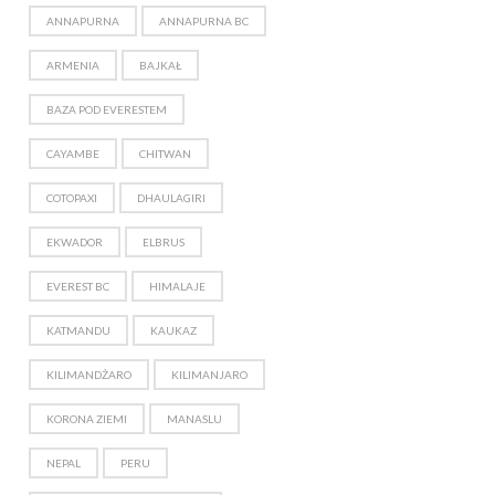
ANNAPURNA
ANNAPURNA BC
ARMENIA
BAJKAŁ
BAZA POD EVERESTEM
CAYAMBE
CHITWAN
COTOPAXI
DHAULAGIRI
EKWADOR
ELBRUS
EVEREST BC
HIMALAJE
KATMANDU
KAUKAZ
KILIMANDŻARO
KILIMANJARO
KORONA ZIEMI
MANASLU
NEPAL
PERU