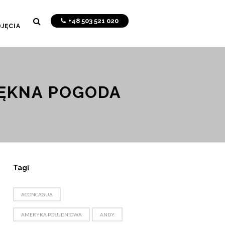
+48 503 521 020
JĘCIA
IĘKNA POGODA
Tagi
ACONCAGUA
AMERYKA POŁUDNIOWA
ANDY