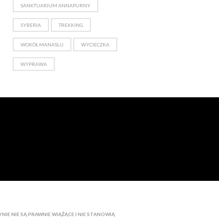
SANKTUARIUM ANNAPURNY
SYBERIA
TREKKING
WOKÓŁ MANASLU
WYCIECZKA
WYPRAWA
IE NIE SĄ PRAWNIE WIĄŻĄCE I NIE STANOWIĄ