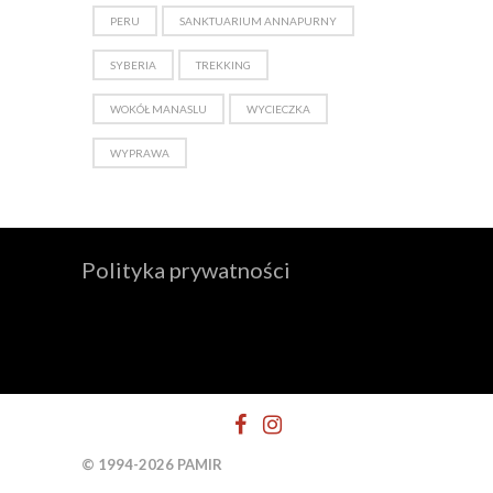
PERU
SANKTUARIUM ANNAPURNY
SYBERIA
TREKKING
WOKÓŁ MANASLU
WYCIECZKA
WYPRAWA
Polityka prywatności
© 1994-2026 PAMIR