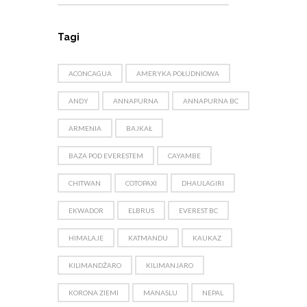
Tagi
ACONCAGUA
AMERYKA POŁUDNIOWA
ANDY
ANNAPURNA
ANNAPURNA BC
ARMENIA
BAJKAŁ
BAZA POD EVERESTEM
CAYAMBE
CHITWAN
COTOPAXI
DHAULAGIRI
EKWADOR
ELBRUS
EVEREST BC
HIMALAJE
KATMANDU
KAUKAZ
KILIMANDŻARO
KILIMANJARO
KORONA ZIEMI
MANASLU
NEPAL