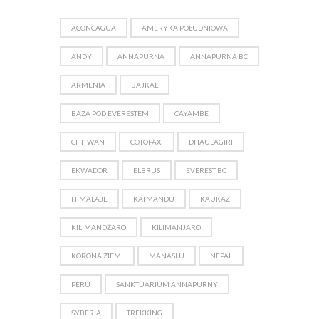
ACONCAGUA
AMERYKA POŁUDNIOWA
ANDY
ANNAPURNA
ANNAPURNA BC
ARMENIA
BAJKAŁ
BAZA POD EVERESTEM
CAYAMBE
CHITWAN
COTOPAXI
DHAULAGIRI
EKWADOR
ELBRUS
EVEREST BC
HIMALAJE
KATMANDU
KAUKAZ
KILIMANDŻARO
KILIMANJARO
KORONA ZIEMI
MANASLU
NEPAL
PERU
SANKTUARIUM ANNAPURNY
SYBERIA
TREKKING