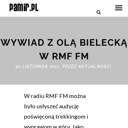
WYWIAD Z OLĄ BIELECKĄ
W RMF FM
30 LISTOPADA 2011 PRZEZ
AKTUALNOSCI
W radiu RMF FM można
było usłyszeć audycję
poświęconą trekkingom i
wyprawom w góry. Jako