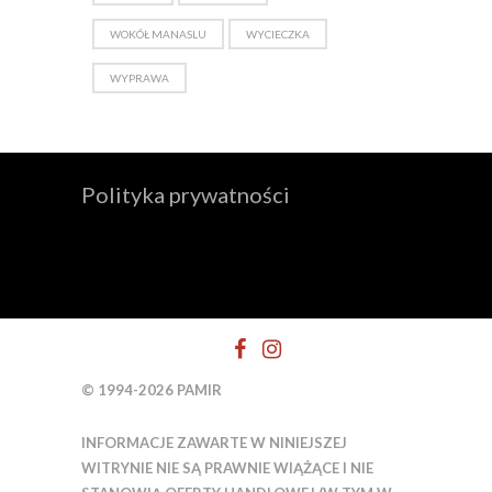
WOKÓŁ MANASLU
WYCIECZKA
WYPRAWA
Polityka prywatności
© 1994-2026 PAMIR
INFORMACJE ZAWARTE W NINIEJSZEJ
WITRYNIE NIE SĄ PRAWNIE WIĄŻĄCE I NIE