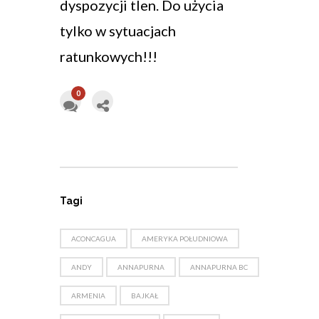
dyspozycji tlen. Do użycia
tylko w sytuacjach
ratunkowych!!!
0
Tagi
ACONCAGUA
AMERYKA POŁUDNIOWA
ANDY
ANNAPURNA
ANNAPURNA BC
ARMENIA
BAJKAŁ