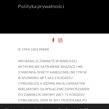
Polityka prywatności
© 1994-2026 PAMIR
INFORMACJE ZAWARTE W NINIEJSZEJ
WITRYNIE NIE SĄ PRAWNIE WIĄŻĄCE I NIE
STANOWIĄ OFERTY HANDLOWEJ (W TYM W
ROZUMIENIU ART. 66 § 1 KODEKSU
CYWILNEGO), A JEDYNIE MAJĄ CHARAKTER
REKLAMOWY. SĄ WYŁĄCZNIE ZAPROSZENIEM
DO ZAWARCIA UMOWY (ART. 71 KODEKSU
CYWILNEGO). OFERTA JEST PRZESYŁANA PO
ZGŁOSZENIU SIĘ NA WYPRAWĘ WRAZ Z