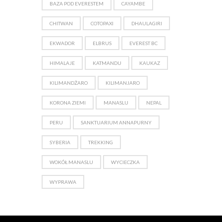
BAZA POD EVERESTEM
CAYAMBE
CHITWAN
COTOPAXI
DHAULAGIRI
EKWADOR
ELBRUS
EVEREST BC
HIMALAJE
KATMANDU
KAUKAZ
KILIMANDŻARO
KILIMANJARO
KORONA ZIEMI
MANASLU
NEPAL
PERU
SANKTUARIUM ANNAPURNY
SYBERIA
TREKKING
WOKÓŁ MANASLU
WYCIECZKA
WYPRAWA