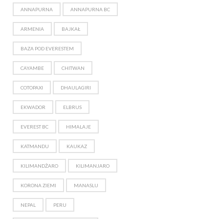
ANNAPURNA
ANNAPURNA BC
ARMENIA
BAJKAŁ
BAZA POD EVERESTEM
CAYAMBE
CHITWAN
COTOPAXI
DHAULAGIRI
EKWADOR
ELBRUS
EVEREST BC
HIMALAJE
KATMANDU
KAUKAZ
KILIMANDŻARO
KILIMANJARO
KORONA ZIEMI
MANASLU
NEPAL
PERU