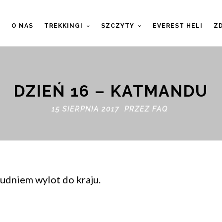
T
O NAS
TREKKINGI
SZCZYTY
EVEREST HELI
ZD
DZIEŃ 16 – KATMANDU
15 SIERPNIA 2017 PRZEZ
FAQ
udniem wylot do kraju.