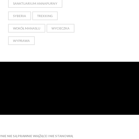
SANKTUARIUM ANNAPURNY
SYBERIA
TREKKING
WOKÓŁ MANASLU
WYCIECZKA
WYPRAWA
IE NIE SĄ PRAWNIE WIĄŻĄCE I NIE STANOWIĄ