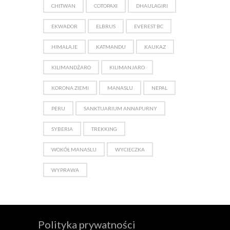
CHITWAN
COTOPAXI
DHAULAGIRI
EKWADOR
ELBRUS
EVEREST BC
HIMALAJE
KATMANDU
KAUKAZ
KILIMANDŻARO
KILIMANJARO
KORONA ZIEMI
MANASLU
NEPAL
PERU
SANKTUARIUM ANNAPURNY
SYBERIA
TREKKING
WOKÓŁ MANASLU
WYCIECZKA
WYPRAWA
Polityka prywatności