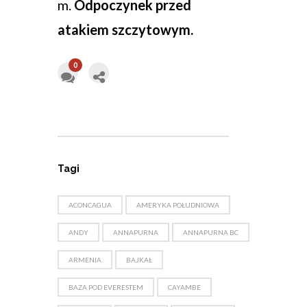
m.
Odpoczynek przed
atakiem szczytowym.
0
Tagi
ACONCAGUA
AMERYKA POŁUDNIOWA
ANDY
ANNAPURNA
ANNAPURNA BC
ARMENIA
BAJKAŁ
BAZA POD EVERESTEM
CAYAMBE