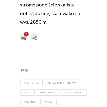
strome podejście skalistą
doliną do miejsca biwaku na
wys. 2850 m.
0
Tagi
ACONCAGUA
AMERYKA POŁUDNIOWA
ANDY
ANNAPURNA
ANNAPURNA BC
ARMENIA
BAJKAŁ