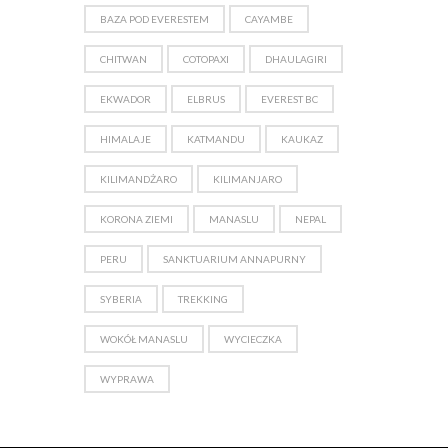
BAZA POD EVERESTEM
CAYAMBE
CHITWAN
COTOPAXI
DHAULAGIRI
EKWADOR
ELBRUS
EVEREST BC
HIMALAJE
KATMANDU
KAUKAZ
KILIMANDŻARO
KILIMANJARO
KORONA ZIEMI
MANASLU
NEPAL
PERU
SANKTUARIUM ANNAPURNY
SYBERIA
TREKKING
WOKÓŁ MANASLU
WYCIECZKA
WYPRAWA