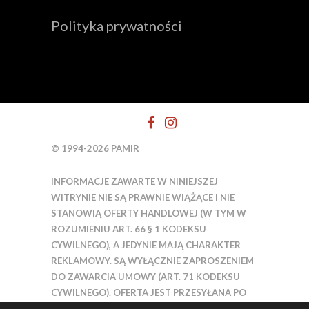
Polityka prywatności
© 1994-2026 PAMIR
INFORMACJE ZAWARTE W NINIEJSZEJ
WITRYNIE NIE SĄ PRAWNIE WIĄŻĄCE I NIE
STANOWIĄ OFERTY HANDLOWEJ (W TYM W
ROZUMIENIU ART. 66 § 1 KODEKSU
CYWILNEGO), A JEDYNIE MAJĄ CHARAKTER
REKLAMOWY. SĄ WYŁĄCZNIE ZAPROSZENIEM
DO ZAWARCIA UMOWY (ART. 71 KODEKSU
CYWILNEGO). OFERTA JEST PRZESYŁANA PO
ZGŁOSZENIU SIĘ NA WYPRAWĘ WRAZ Z