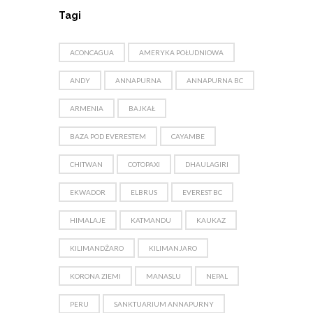
Tagi
ACONCAGUA
AMERYKA POŁUDNIOWA
ANDY
ANNAPURNA
ANNAPURNA BC
ARMENIA
BAJKAŁ
BAZA POD EVERESTEM
CAYAMBE
CHITWAN
COTOPAXI
DHAULAGIRI
EKWADOR
ELBRUS
EVEREST BC
HIMALAJE
KATMANDU
KAUKAZ
KILIMANDŻARO
KILIMANJARO
KORONA ZIEMI
MANASLU
NEPAL
PERU
SANKTUARIUM ANNAPURNY