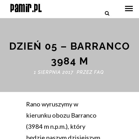
DZIEŃ 05 – BARRANCO
3984 M
1 SIERPNIA 2017 PRZEZ
FAQ
Rano wyruszymy w
kierunku obozu Barranco
(3984 m n.p.m.), który
będzie naszym dzisiejszym