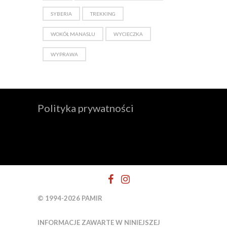
SYBERIA
TREKKING
WOKÓŁ MANASLU
WYCIECZKA
WYPRAWA
Polityka prywatności
© 1994-2026 PAMIR
INFORMACJE ZAWARTE W NINIEJSZEJ