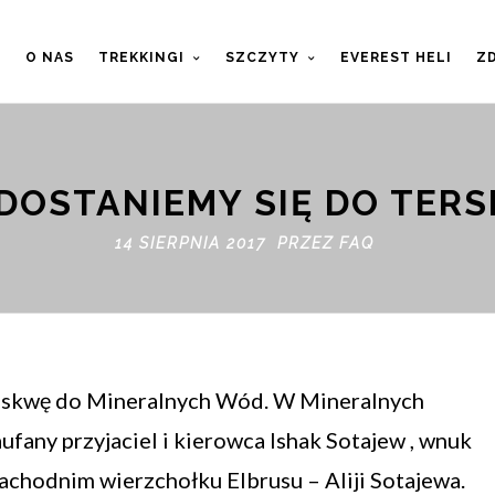
T
O NAS
TREKKINGI
SZCZYTY
EVEREST HELI
ZD
 DOSTANIEMY SIĘ DO TERS
14 SIERPNIA 2017 PRZEZ
FAQ
skwę do Mineralnych Wód. W Mineralnych
fany przyjaciel i kierowca Ishak Sotajew , wnuk
chodnim wierzchołku Elbrusu – Aliji Sotajewa.