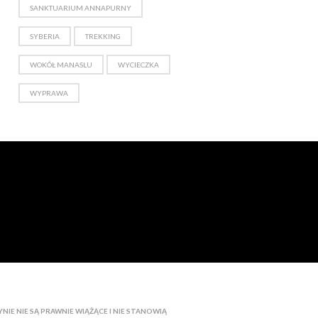
SANKTUARIUM ANNAPURNY
SYBERIA
TREKKING
WOKÓŁ MANASLU
WYCIECZKA
WYPRAWA
IE NIE SĄ PRAWNIE WIĄŻĄCE I NIE STANOWIĄ