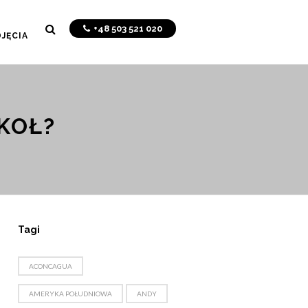
+48 503 521 020
JĘCIA
KOŁ?
Tagi
ACONCAGUA
AMERYKA POŁUDNIOWA
ANDY