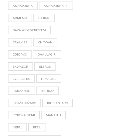
ANNAPURNA
ANNAPURNA BC
ARMENIA
BAJKAŁ
BAZA POD EVERESTEM
CAYAMBE
CHITWAN
COTOPAXI
DHAULAGIRI
EKWADOR
ELBRUS
EVEREST BC
HIMALAJE
KATMANDU
KAUKAZ
KILIMANDŻARO
KILIMANJARO
KORONA ZIEMI
MANASLU
NEPAL
PERU