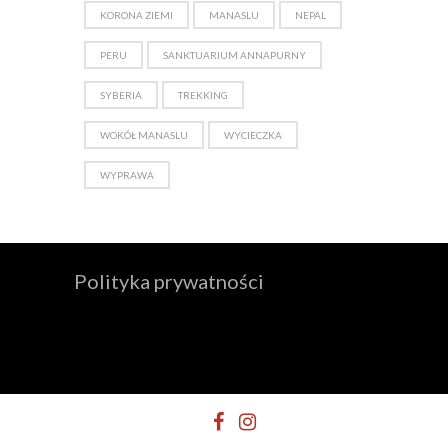
KORONA ZIEMI
MANASLU
NEPAL
PERU
SANKTUARIUM ANNAPURNY
SYBERIA
TREKKING
WOKÓŁ MANASLU
WYCIECZKA
WYPRAWA
Polityka prywatności