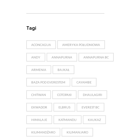
Tagi
ACONCAGUA
AMERYKA POŁUDNIOWA
ANDY
ANNAPURNA
ANNAPURNA BC
ARMENIA
BAJKAŁ
BAZA POD EVERESTEM
CAYAMBE
CHITWAN
COTOPAXI
DHAULAGIRI
EKWADOR
ELBRUS
EVEREST BC
HIMALAJE
KATMANDU
KAUKAZ
KILIMANDŻARO
KILIMANJARO