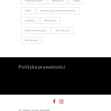
KORONA ZIEMI
MANASLU
NEPAL
PERU
SANKTUARIUM ANNAPURNY
SYBERIA
TREKKING
WOKÓŁ MANASLU
WYCIECZKA
WYPRAWA
Polityka prywatności
© 1994-2026 PAMIR