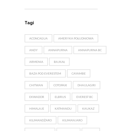
Tagi
ACONCAGUA
AMERYKA POŁUDNIOWA
ANDY
ANNAPURNA
ANNAPURNA BC
ARMENIA
BAJKAŁ
BAZA POD EVERESTEM
CAYAMBE
CHITWAN
COTOPAXI
DHAULAGIRI
EKWADOR
ELBRUS
EVEREST BC
HIMALAJE
KATMANDU
KAUKAZ
KILIMANDŻARO
KILIMANJARO