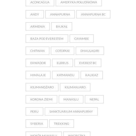
ACONCAGUA
AMERYKA POŁUDNIOWA
ANDY
ANNAPURNA
ANNAPURNA BC
ARMENIA
BAJKAŁ
BAZA POD EVERESTEM
CAYAMBE
CHITWAN
COTOPAXI
DHAULAGIRI
EKWADOR
ELBRUS
EVEREST BC
HIMALAJE
KATMANDU
KAUKAZ
KILIMANDŻARO
KILIMANJARO
KORONA ZIEMI
MANASLU
NEPAL
PERU
SANKTUARIUM ANNAPURNY
SYBERIA
TREKKING
WOKÓŁ MANASLU
WYCIECZKA