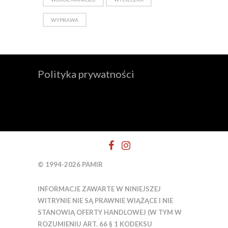
WYPRAWA
Polityka prywatności
© 1994-2026 PAMIR
INFORMACJE ZAWARTE W NINIEJSZEJ
WITRYNIE NIE SĄ PRAWNIE WIĄŻĄCE I NIE
STANOWIĄ OFERTY HANDLOWEJ (W TYM W
ROZUMIENIU ART. 66 § 1 KODEKSU