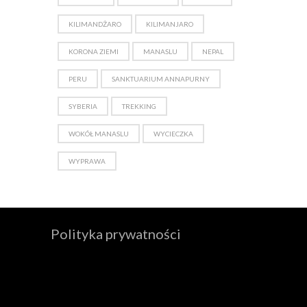
KILIMANDŻARO
KILIMANJARO
KORONA ZIEMI
MANASLU
NEPAL
PERU
SANKTUARIUM ANNAPURNY
SYBERIA
TREKKING
WOKÓŁ MANASLU
WYCIECZKA
WYPRAWA
Polityka prywatności