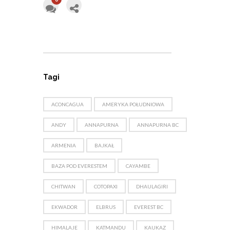
Tagi
ACONCAGUA
AMERYKA POŁUDNIOWA
ANDY
ANNAPURNA
ANNAPURNA BC
ARMENIA
BAJKAŁ
BAZA POD EVERESTEM
CAYAMBE
CHITWAN
COTOPAXI
DHAULAGIRI
EKWADOR
ELBRUS
EVEREST BC
HIMALAJE
KATMANDU
KAUKAZ