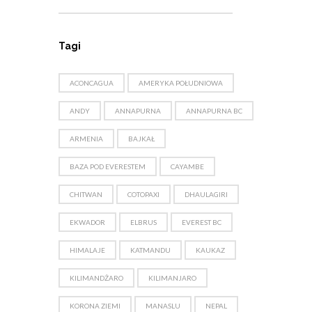
Tagi
ACONCAGUA
AMERYKA POŁUDNIOWA
ANDY
ANNAPURNA
ANNAPURNA BC
ARMENIA
BAJKAŁ
BAZA POD EVERESTEM
CAYAMBE
CHITWAN
COTOPAXI
DHAULAGIRI
EKWADOR
ELBRUS
EVEREST BC
HIMALAJE
KATMANDU
KAUKAZ
KILIMANDŻARO
KILIMANJARO
KORONA ZIEMI
MANASLU
NEPAL