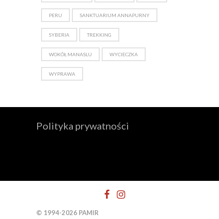
PERU
SANKTUARIUM ANNAPURNY
SYBERIA
TREKKING
WOKÓŁ MANASLU
WYCIECZKA
WYPRAWA
Polityka prywatności
© 1994-2026 PAMIR