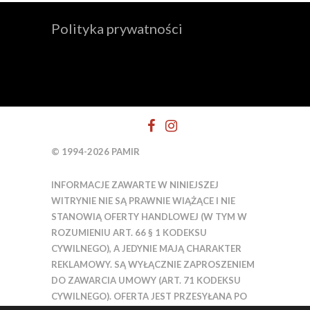
Polityka prywatności
© 1994-2026 PAMIR
INFORMACJE ZAWARTE W NINIEJSZEJ
WITRYNIE NIE SĄ PRAWNIE WIĄŻĄCE I NIE
STANOWIĄ OFERTY HANDLOWEJ (W TYM W
ROZUMIENIU ART. 66 § 1 KODEKSU
CYWILNEGO), A JEDYNIE MAJĄ CHARAKTER
REKLAMOWY. SĄ WYŁĄCZNIE ZAPROSZENIEM
DO ZAWARCIA UMOWY (ART. 71 KODEKSU
CYWILNEGO). OFERTA JEST PRZESYŁANA PO