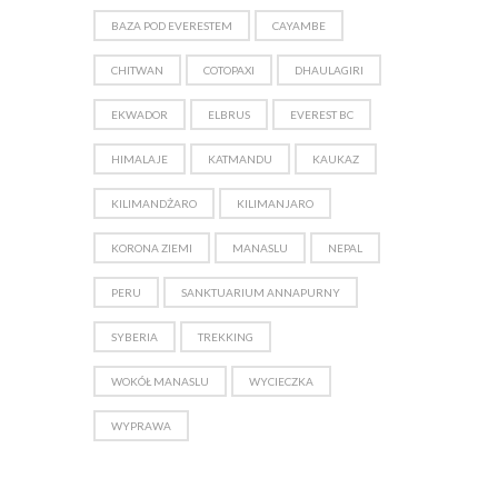
BAZA POD EVERESTEM
CAYAMBE
CHITWAN
COTOPAXI
DHAULAGIRI
EKWADOR
ELBRUS
EVEREST BC
HIMALAJE
KATMANDU
KAUKAZ
KILIMANDŻARO
KILIMANJARO
KORONA ZIEMI
MANASLU
NEPAL
PERU
SANKTUARIUM ANNAPURNY
SYBERIA
TREKKING
WOKÓŁ MANASLU
WYCIECZKA
WYPRAWA