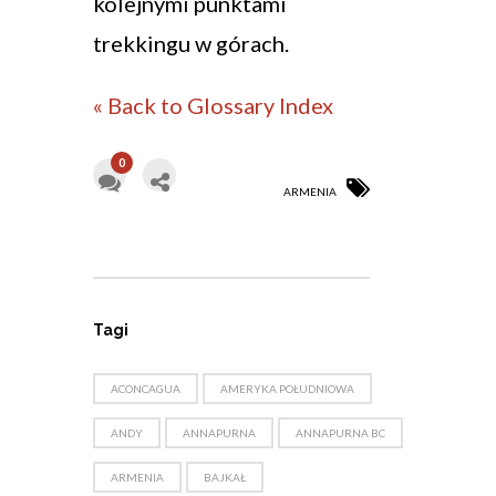
kolejnymi punktami
trekkingu w górach.
« Back to Glossary Index
0
ARMENIA
Tagi
ACONCAGUA
AMERYKA POŁUDNIOWA
ANDY
ANNAPURNA
ANNAPURNA BC
ARMENIA
BAJKAŁ