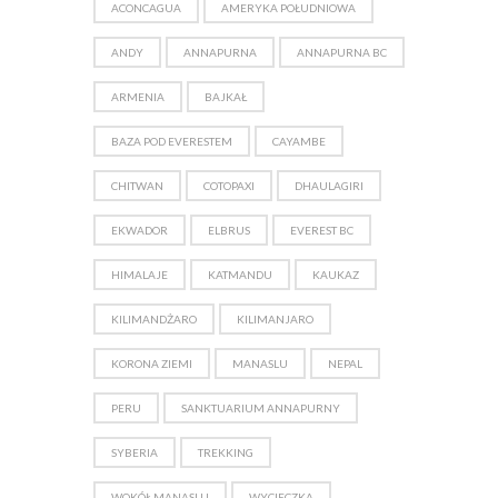
ACONCAGUA
AMERYKA POŁUDNIOWA
ANDY
ANNAPURNA
ANNAPURNA BC
ARMENIA
BAJKAŁ
BAZA POD EVERESTEM
CAYAMBE
CHITWAN
COTOPAXI
DHAULAGIRI
EKWADOR
ELBRUS
EVEREST BC
HIMALAJE
KATMANDU
KAUKAZ
KILIMANDŻARO
KILIMANJARO
KORONA ZIEMI
MANASLU
NEPAL
PERU
SANKTUARIUM ANNAPURNY
SYBERIA
TREKKING
WOKÓŁ MANASLU
WYCIECZKA