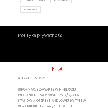
WYPRAWA
Polityka prywatności
© 1994-2026 PAMIR
INFORMACJE ZAWARTE W NINIEJSZEJ
WITRYNIE NIE SĄ PRAWNIE WIĄŻĄCE I NIE
STANOWIĄ OFERTY HANDLOWEJ (W TYM W
ROZUMIENIU ART. 66 § 1 KODEKSU