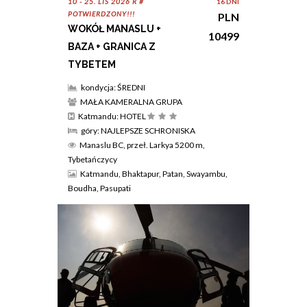
10 - 25. LIS 2026 R #
16 DNI
POTWIERDZONY!!!
PLN
WOKÓŁ MANASLU +
10499
BAZA + GRANICA Z
TYBETEM
kondycja: ŚREDNI
MAŁA KAMERALNA GRUPA
Katmandu: HOTEL
góry: NAJLEPSZE SCHRONISKA
Manaslu BC, przeł. Larkya 5200 m,
Tybetańczycy
Katmandu, Bhaktapur, Patan, Swayambu,
Boudha, Pasupati