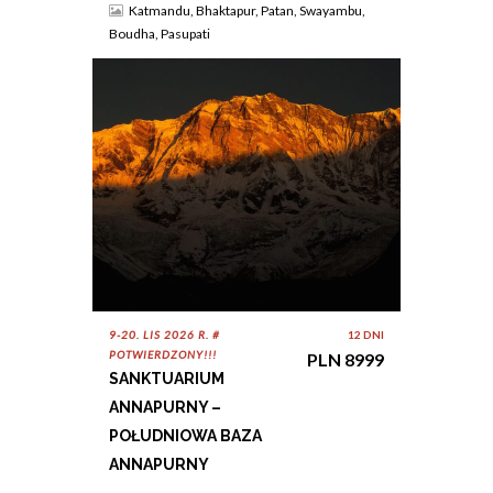
Katmandu, Bhaktapur, Patan, Swayambu,
Boudha, Pasupati
9-20. LIS 2026 R. #
12 DNI
POTWIERDZONY!!!
PLN 8999
SANKTUARIUM
ANNAPURNY –
POŁUDNIOWA BAZA
ANNAPURNY