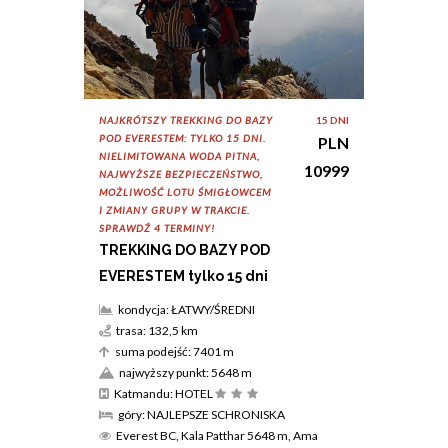
NAJKRÓTSZY TREKKING DO BAZY
15 DNI
POD EVERESTEM: TYLKO 15 DNI.
PLN
NIELIMITOWANA WODA PITNA,
10999
NAJWYŻSZE BEZPIECZEŃSTWO,
MOŻLIWOŚĆ LOTU ŚMIGŁOWCEM
I ZMIANY GRUPY W TRAKCIE.
SPRAWDŹ 4 TERMINY!
TREKKING DO BAZY POD
EVERESTEM tylko 15 dni
kondycja: ŁATWY/ŚREDNI
trasa: 132,5 km
suma podejść: 7401 m
najwyższy punkt: 5648 m
Katmandu: HOTEL
góry: NAJLEPSZE SCHRONISKA
Everest BC, Kala Patthar 5648 m, Ama