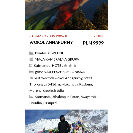
31. PAZ - 19. LIS 2026 R
20 DNI
PLN 9999
WOKÓŁ ANNAPURNY
kondycja: ŚREDNI
MAŁA KAMERALNA GRUPA
Katmandu: HOTEL
góry: NAJLEPSZE SCHRONISKA
kultowy trek wokół Annapurny, przeł.
Thorong La 5416 m, Muktinath, Kagbeni,
Marpha, ciepłe źródła
Katmandu, Bhaktapur, Patan, Swayambu,
Boudha, Pasupati