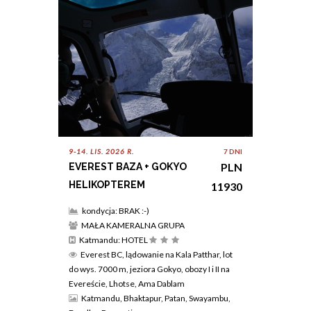
9-14. LIS. 2026 R.
7 DNI
PLN
EVEREST BAZA + GOKYO
HELIKOPTEREM
11930
kondycja: BRAK :-)
MAŁA KAMERALNA GRUPA
Katmandu: HOTEL
Everest BC, lądowanie na Kala Patthar, lot
do wys. 7000 m, jeziora Gokyo, obozy I i II na
Evereście, Lhotse, Ama Dablam
Katmandu, Bhaktapur, Patan, Swayambu,