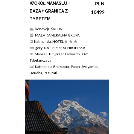
PLN
WOKÓŁ MANASLU +
BAZA + GRANICA Z
10499
TYBETEM
kondycja: ŚREDNI
MAŁA KAMERALNA GRUPA
Katmandu: HOTEL
góry: NAJLEPSZE SCHRONISKA
Manaslu BC, przeł. Larkya 5200 m,
Tybetańczycy
Katmandu, Bhaktapur, Patan, Swayambu,
Boudha, Pasupati