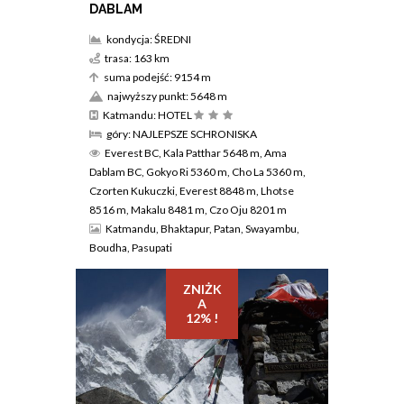
DABLAM
kondycja: ŚREDNI
trasa: 163 km
suma podejść: 9154 m
najwyższy punkt: 5648 m
Katmandu: HOTEL
góry: NAJLEPSZE SCHRONISKA
Everest BC, Kala Patthar 5648 m, Ama
Dablam BC, Gokyo Ri 5360 m, Cho La 5360 m,
Czorten Kukuczki, Everest 8848 m, Lhotse
8516 m, Makalu 8481 m, Czo Oju 8201 m
Katmandu, Bhaktapur, Patan, Swayambu,
Boudha, Pasupati
ZNIŻK
A
12% !