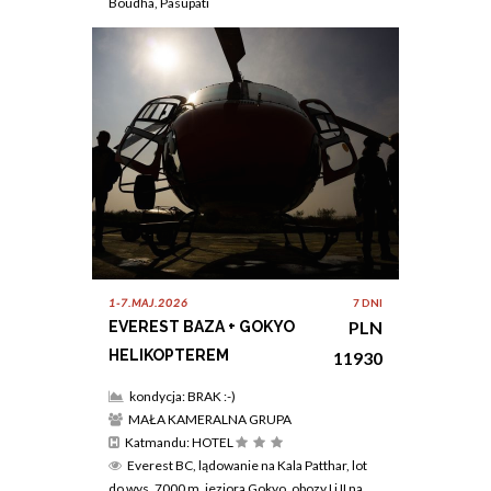
Boudha, Pasupati
1-7.MAJ.2026
7 DNI
PLN
EVEREST BAZA + GOKYO
HELIKOPTEREM
11930
kondycja: BRAK :-)
MAŁA KAMERALNA GRUPA
Katmandu: HOTEL
Everest BC, lądowanie na Kala Patthar, lot
do wys. 7000 m, jeziora Gokyo, obozy I i II na