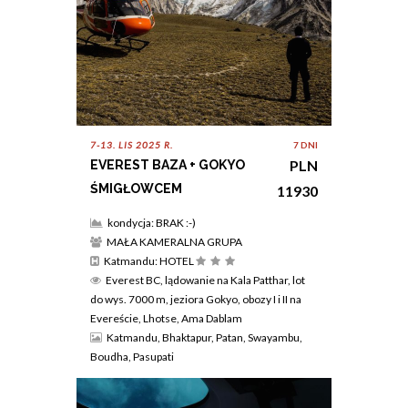
7-13. LIS 2025 R.
7 DNI
PLN
EVEREST BAZA + GOKYO
ŚMIGŁOWCEM
11930
kondycja: BRAK :-)
MAŁA KAMERALNA GRUPA
Katmandu: HOTEL
Everest BC, lądowanie na Kala Patthar, lot
do wys. 7000 m, jeziora Gokyo, obozy I i II na
Evereście, Lhotse, Ama Dablam
Katmandu, Bhaktapur, Patan, Swayambu,
Boudha, Pasupati