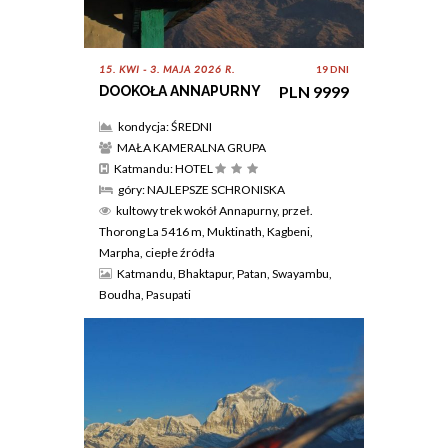
15. KWI - 3. MAJA 2026 R.
19 DNI
PLN 9999
DOOKOŁA ANNAPURNY
kondycja: ŚREDNI
MAŁA KAMERALNA GRUPA
Katmandu: HOTEL
góry: NAJLEPSZE SCHRONISKA
kultowy trek wokół Annapurny, przeł.
Thorong La 5416 m, Muktinath, Kagbeni,
Marpha, ciepłe źródła
Katmandu, Bhaktapur, Patan, Swayambu,
Boudha, Pasupati