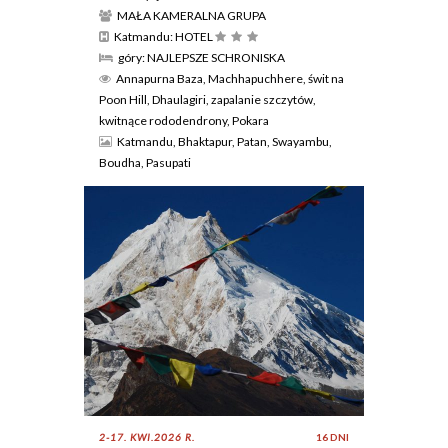
MAŁA KAMERALNA GRUPA
Katmandu: HOTEL
góry: NAJLEPSZE SCHRONISKA
Annapurna Baza, Machhapuchhere, świt na
Poon Hill, Dhaulagiri, zapalanie szczytów,
kwitnące rododendrony, Pokara
Katmandu, Bhaktapur, Patan, Swayambu,
Boudha, Pasupati
2-17. KWI.2026 R.
16 DNI