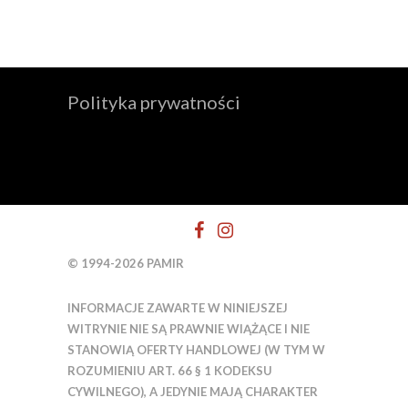
Polityka prywatności
© 1994-2026 PAMIR
INFORMACJE ZAWARTE W NINIEJSZEJ
WITRYNIE NIE SĄ PRAWNIE WIĄŻĄCE I NIE
STANOWIĄ OFERTY HANDLOWEJ (W TYM W
ROZUMIENIU ART. 66 § 1 KODEKSU
CYWILNEGO), A JEDYNIE MAJĄ CHARAKTER