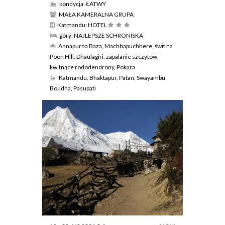
kondycja: ŁATWY
MAŁA KAMERALNA GRUPA
Katmandu: HOTEL
góry: NAJLEPSZE SCHRONISKA
Annapurna Baza, Machhapuchhere, świt na
Poon Hill, Dhaulagiri, zapalanie szczytów,
kwitnące rododendrony, Pokara
Katmandu, Bhaktapur, Patan, Swayambu,
Boudha, Pasupati