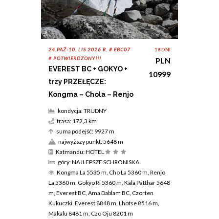
24.PAŹ-10. LIS 2026 R. # EBC07
18 DNI
# POTWIERDZONY!!!
PLN
EVEREST BC + GOKYO +
10999
trzy PRZEŁĘCZE:
Kongma – Chola – Renjo
kondycja: TRUDNY
trasa: 172,3 km
suma podejść: 9927 m
najwyższy punkt: 5648 m
Katmandu: HOTEL
góry: NAJLEPSZE SCHRONISKA
Kongma La 5535 m, Cho La 5360 m, Renjo
La 5360 m, Gokyo Ri 5360 m, Kala Patthar 5648
m, Everest BC, Ama Dablam BC, Czorten
Kukuczki, Everest 8848 m, Lhotse 8516 m,
Makalu 8481 m, Czo Oju 8201 m