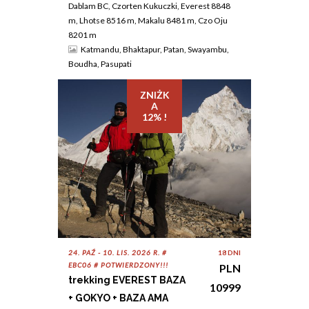
Dablam BC, Czorten Kukuczki, Everest 8848
m, Lhotse 8516 m, Makalu 8481 m, Czo Oju
8201 m
Katmandu, Bhaktapur, Patan, Swayambu,
Boudha, Pasupati
ZNIŻK
A
12% !
24. PAŹ - 10. LIS. 2026 R. #
18 DNI
EBC06 # POTWIERDZONY!!!
PLN
trekking EVEREST BAZA
10999
+ GOKYO + BAZA AMA