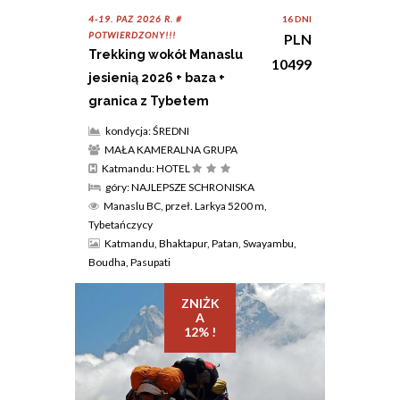
4-19. PAZ 2026 R. #
16 DNI
POTWIERDZONY!!!
PLN
Trekking wokół Manaslu
10499
jesienią 2026 + baza +
granica z Tybetem
kondycja: ŚREDNI
MAŁA KAMERALNA GRUPA
Katmandu: HOTEL
góry: NAJLEPSZE SCHRONISKA
Manaslu BC, przeł. Larkya 5200 m,
Tybetańczycy
Katmandu, Bhaktapur, Patan, Swayambu,
Boudha, Pasupati
ZNIŻK
A
12% !