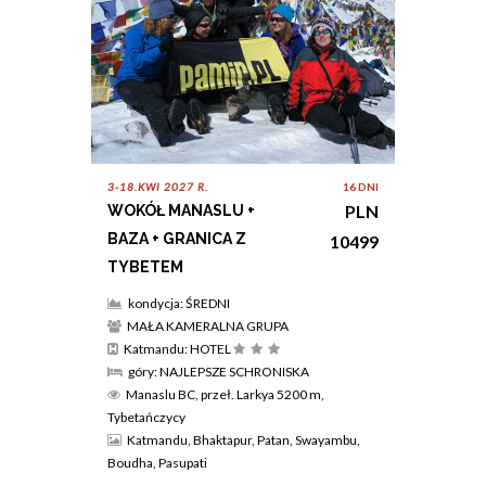
3-18.KWI 2027 R.
16 DNI
PLN
WOKÓŁ MANASLU +
BAZA + GRANICA Z
10499
TYBETEM
kondycja: ŚREDNI
MAŁA KAMERALNA GRUPA
Katmandu: HOTEL
góry: NAJLEPSZE SCHRONISKA
Manaslu BC, przeł. Larkya 5200 m,
Tybetańczycy
Katmandu, Bhaktapur, Patan, Swayambu,
Boudha, Pasupati