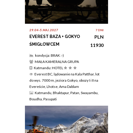
29.04-5.MAJ.2027
7 DNI
PLN
EVEREST BAZA + GOKYO
ŚMIGŁOWCEM
11930
kondycja: BRAK :-)
MAŁA KAMERALNA GRUPA
Katmandu: HOTEL
Everest BC, lądowanie na Kala Patthar, lot
do wys. 7000 m, jeziora Gokyo, obozy I i II na
Evereście, Lhotse, Ama Dablam
Katmandu, Bhaktapur, Patan, Swayambu,
Boudha, Pasupati