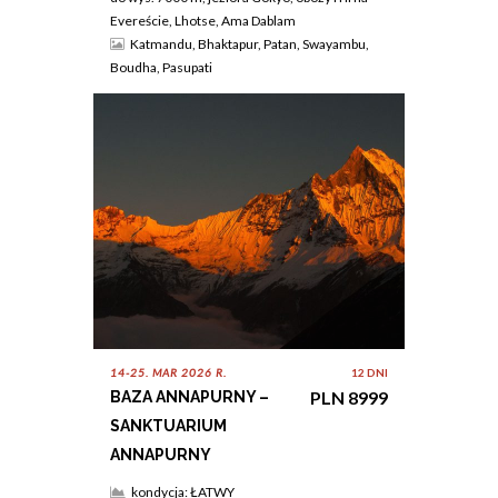
Evereście, Lhotse, Ama Dablam
Katmandu, Bhaktapur, Patan, Swayambu,
Boudha, Pasupati
14-25. MAR 2026 R.
12 DNI
PLN 8999
BAZA ANNAPURNY –
SANKTUARIUM
ANNAPURNY
kondycja: ŁATWY